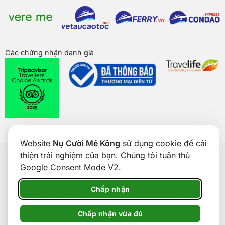
Các chứng nhận danh giá
Website
Nụ Cười Mê Kông
sử dụng cookie để cải
Bản quyền của
Nụ Cười Mê Kông
® 2026. CÔNG TY CỔ PHẦN
thiện trải nghiệm của bạn. Chúng tôi tuân thủ
THƯƠNG MẠI DU LỊCH NỤ CƯỜI MÊ KÔNG. GPDKKD: 1801511350
Google Consent Mode V2.
do sở KH & ĐT TP. Cần Thơ cấp ngày 24/01/2017. Số giấy phép kinh
doanh lữ hành Quốc tế: 92-018/2022/TCDL-GP LHQT. Địa chỉ: Số 5,
Chấp nhận
Đường Trần Văn Hoài, Phường Ninh Kiều, Thành phố Cần Thơ, Việt
Nam. Điện thoại: 0292 888 9989. Email: cskh@nucuoimekong.com.
Chấp nhận vừa đủ