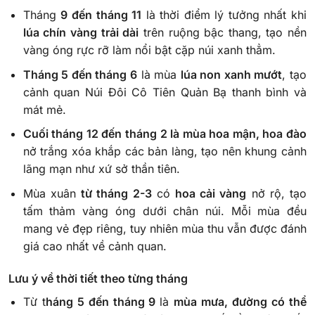
Tháng
9 đến tháng 11
là thời điểm lý tưởng nhất khi
lúa chín vàng trải dài
trên ruộng bậc thang, tạo nền
vàng óng rực rỡ làm nổi bật cặp núi xanh thẳm.
Tháng 5 đến tháng 6
là mùa
lúa non xanh mướt
, tạo
cảnh quan Núi Đôi Cô Tiên Quản Bạ thanh bình và
mát mẻ.
Cuối tháng 12 đến tháng 2 là mùa hoa mận, hoa đào
nở trắng xóa khắp các bản làng, tạo nên khung cảnh
lãng mạn như xứ sở thần tiên.
Mùa xuân
từ tháng 2-3
có
hoa cải vàng
nở rộ, tạo
tấm thảm vàng óng dưới chân núi. Mỗi mùa đều
mang vẻ đẹp riêng, tuy nhiên mùa thu vẫn được đánh
giá cao nhất về cảnh quan.
Lưu ý về thời tiết theo từng tháng
Từ t
háng 5 đến tháng 9
là
mùa mưa, đường có thể