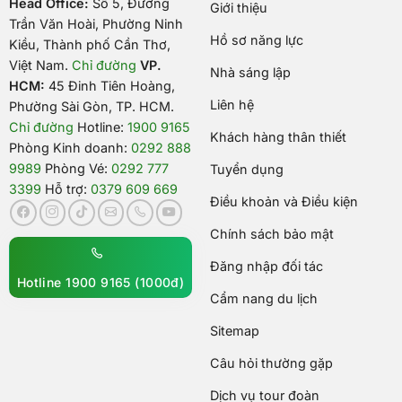
Head Office:
Số 5, Đường
Giới thiệu
Trần Văn Hoài, Phường Ninh
Hồ sơ năng lực
Kiều, Thành phố Cần Thơ,
Việt Nam
.
Chỉ đường
VP.
Nhà sáng lập
HCM:
45 Đinh Tiên Hoàng,
Liên hệ
Phường Sài Gòn, TP. HCM.
Chỉ đường
Hotline:
1900 9165
Khách hàng thân thiết
Phòng Kinh doanh:
0292 888
9989
Phòng Vé:
0292 777
Tuyển dụng
3399
Hỗ trợ:
0379 609 669
Điều khoản và Điều kiện
Chính sách bảo mật
Đăng nhập đối tác
Hotline 1900 9165 (1000đ)
Cẩm nang du lịch
Sitemap
Câu hỏi thường gặp
Dịch vụ tour đoàn