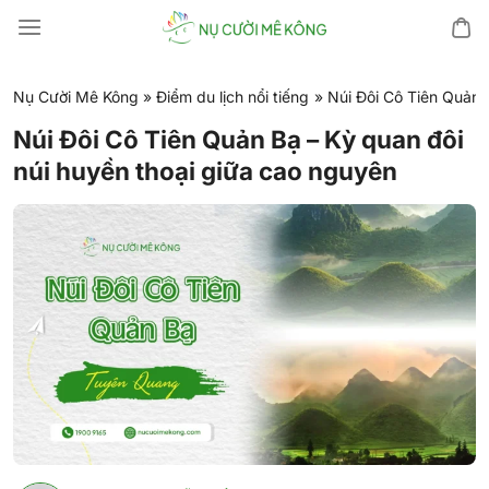
Chuyển
đến
nội
dung
Nụ Cười Mê Kông
»
Điểm du lịch nổi tiếng
»
Núi Đôi Cô Tiên Quản 
Núi Đôi Cô Tiên Quản Bạ – Kỳ quan đôi
núi huyền thoại giữa cao nguyên