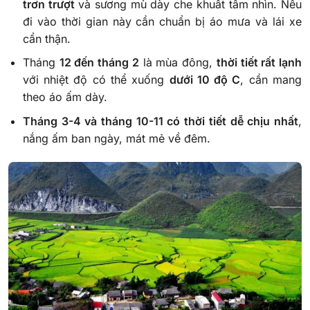
trơn trượt
và sương mù dày che khuất tầm nhìn. Nếu
đi vào thời gian này cần chuẩn bị áo mưa và lái xe
cẩn thận.
Tháng
12 đến tháng 2
là mùa đông,
thời tiết rất lạnh
với nhiệt độ có thể xuống
dưới 10 độ C
, cần mang
theo áo ấm dày.
Tháng 3-4 và tháng 10-11 có thời tiết dễ chịu nhất
,
nắng ấm ban ngày, mát mẻ về đêm.