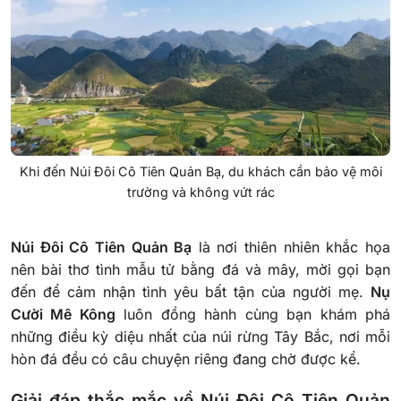
Khi đến Núi Đôi Cô Tiên Quản Bạ, du khách cần bảo vệ môi
trường và không vứt rác
Núi Đôi Cô Tiên Quản Bạ
là nơi thiên nhiên khắc họa
nên bài thơ tình mẫu tử bằng đá và mây, mời gọi bạn
đến để cảm nhận tình yêu bất tận của người mẹ.
Nụ
Cười Mê Kông
luôn đồng hành cùng bạn khám phá
những điều kỳ diệu nhất của núi rừng Tây Bắc, nơi mỗi
hòn đá đều có câu chuyện riêng đang chờ được kể.
Giải đáp thắc mắc về Núi Đôi Cô Tiên Quản