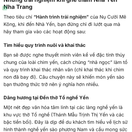
Nha Trang
Theo tiêu chí
“Hành trình trải nghiệm”
của Nụ Cười Mê
Kông, khi đến Nhà Yến, bạn đừng chỉ đi lướt qua mà
hãy tham gia vào các hoạt động sau:
Tìm hiểu quy trình nuôi và khai thác
Bạn sẽ được nghe thuyết minh viên kể về đặc tính thủy
chung của loài chim yến, cách chúng “nhả ngọc” làm tổ
và quy trình khai thác nhân văn (chỉ khai thác khi chim
non đã bay đi). Câu chuyện này sẽ khiến món yến sào
bạn thưởng thức trở nên ý nghĩa hơn nhiều.
Dâng hương tại Đền thờ Tổ nghề Yến
Một nét đẹp văn hóa tâm linh tại các làng nghề yến là
khu vực thờ Tổ nghề (Thánh Mẫu Trịnh Thị Yến và các
bậc tiền bối). Đây là dịp để du khách tìm hiểu về lịch sử
hình thành nghề yến sào phương Nam và cầu mong sức