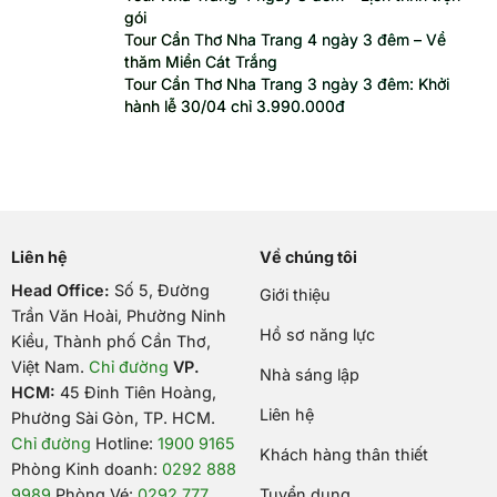
gói
Tour Cần Thơ Nha Trang 4 ngày 3 đêm – Về
thăm Miền Cát Trắng
Tour Cần Thơ Nha Trang 3 ngày 3 đêm: Khởi
hành lễ 30/04 chỉ 3.990.000đ
Liên hệ
Về chúng tôi
Head Office:
Số 5, Đường
Giới thiệu
Trần Văn Hoài, Phường Ninh
Hồ sơ năng lực
Kiều, Thành phố Cần Thơ,
Việt Nam
.
Chỉ đường
VP.
Nhà sáng lập
HCM:
45 Đinh Tiên Hoàng,
Liên hệ
Phường Sài Gòn, TP. HCM.
Chỉ đường
Hotline:
1900 9165
Khách hàng thân thiết
Phòng Kinh doanh:
0292 888
9989
Phòng Vé:
0292 777
Tuyển dụng