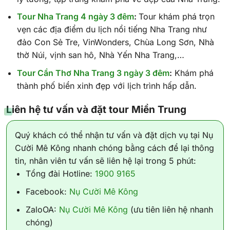
Tour Nha Trang 4 ngày 3 đêm
:
Tour khám phá trọn
vẹn các địa điểm du lịch nổi tiếng Nha Trang như
đảo Con Sẻ Tre, VinWonders, Chùa Long Sơn, Nhà
thờ Núi, vịnh san hô, Nhà Yến Nha Trang,…
Tour Cần Thơ Nha Trang 3 ngày 3 đêm
:
Khám phá
thành phố biển xinh đẹp với lịch trình hấp dẫn.
Liên hệ tư vấn và đặt tour Miền Trung
Quý khách có thể nhận tư vấn và đặt dịch vụ tại Nụ
Cười Mê Kông nhanh chóng bằng cách để lại thông
tin, nhân viên tư vấn sẽ liên hệ lại trong 5 phút:
Tổng đài Hotline:
1900 9165
Facebook:
Nụ Cười Mê Kông
ZaloOA:
Nụ Cười Mê Kông
(ưu tiên liên hệ nhanh
chóng)