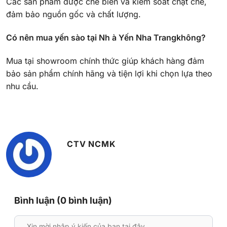
Các sản phẩm được chế biến và kiểm soát chặt chẽ,
đảm bảo nguồn gốc và chất lượng.
Có nên mua yến sào tại Nh à Yến Nha Trangkhông?
Mua tại showroom chính thức giúp khách hàng đảm
bảo sản phẩm chính hãng và tiện lợi khi chọn lựa theo
nhu cầu.
CTV NCMK
Bình luận (0 bình luận)