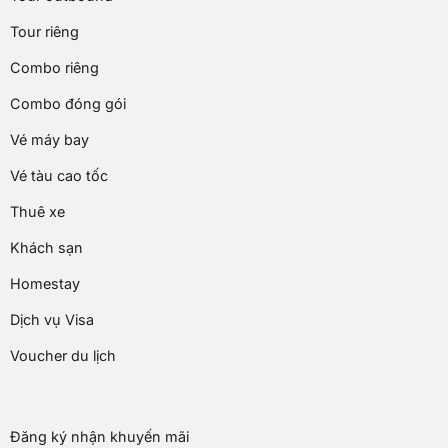
Tour riêng
Combo riêng
Combo đóng gói
Vé máy bay
Vé tàu cao tốc
Thuê xe
Khách sạn
Homestay
Dịch vụ Visa
Voucher du lịch
Đăng ký nhận khuyến mãi