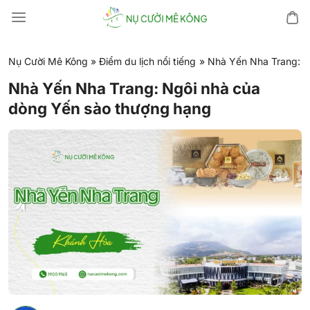
Chuyển
đến
nội
dung
Nụ Cười Mê Kông
»
Điểm du lịch nổi tiếng
»
Nhà Yến Nha Trang: N
Nhà Yến Nha Trang: Ngôi nhà của
dòng Yến sào thượng hạng