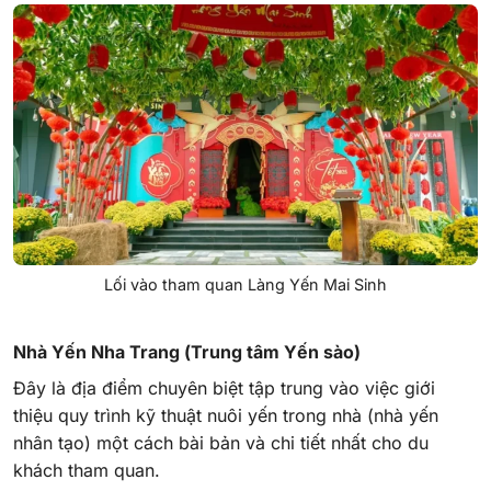
Lối vào tham quan Làng Yến Mai Sinh
Nhà Yến Nha Trang (Trung tâm Yến sào)
Đây là địa điểm chuyên biệt tập trung vào việc giới
thiệu quy trình kỹ thuật nuôi yến trong nhà (nhà yến
nhân tạo) một cách bài bản và chi tiết nhất cho du
khách tham quan.