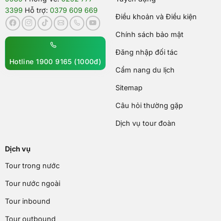
3399
Hỗ trợ:
0379 609 669
Điều khoản và Điều kiện
Chính sách bảo mật
Đăng nhập đối tác
Hotline 1900 9165 (1000đ)
Cẩm nang du lịch
Sitemap
Câu hỏi thường gặp
Dịch vụ tour đoàn
Dịch vụ
Tour trong nước
Tour nước ngoài
Tour inbound
Tour outbound