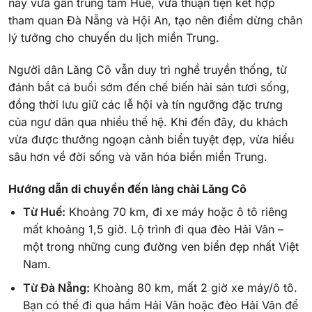
này vừa gần trung tâm Huế, vừa thuận tiện kết hợp
tham quan Đà Nẵng và Hội An, tạo nên điểm dừng chân
lý tưởng cho chuyến du lịch miền Trung.
Người dân Lăng Cô vẫn duy trì nghề truyền thống, từ
đánh bắt cá buổi sớm đến chế biến hải sản tươi sống,
đồng thời lưu giữ các lễ hội và tín ngưỡng đặc trưng
của ngư dân qua nhiều thế hệ. Khi đến đây, du khách
vừa được thưởng ngoạn cảnh biển tuyệt đẹp, vừa hiểu
sâu hơn về đời sống và văn hóa biển miền Trung.
Hướng dẫn di chuyển đến làng chài Lăng Cô
Từ Huế:
Khoảng 70 km, đi xe máy hoặc ô tô riêng
mất khoảng 1,5 giờ. Lộ trình đi qua đèo Hải Vân –
một trong những cung đường ven biển đẹp nhất Việt
Nam.
Từ Đà Nẵng:
Khoảng 80 km, mất 2 giờ xe máy/ô tô.
Bạn có thể đi qua hầm Hải Vân hoặc đèo Hải Vân để