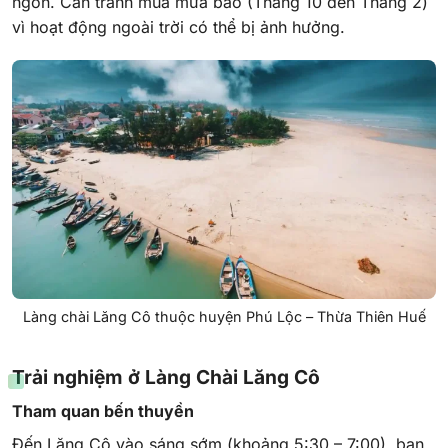
ngon. Cần tránh mùa mưa bão (Tháng 10 đến Tháng 2)
vì hoạt động ngoài trời có thể bị ảnh hưởng.
Làng chài Lăng Cô thuộc huyện Phú Lộc – Thừa Thiên Huế
Trải nghiệm ở Làng Chài Lăng Cô
Tham quan bến thuyền
Đến Lăng Cô vào sáng sớm (khoảng 5:30 – 7:00), bạn