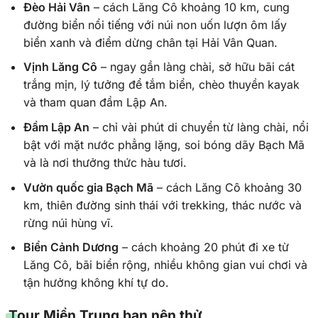
Đèo Hải Vân
– cách Lăng Cô khoảng 10 km, cung
đường biển nổi tiếng với núi non uốn lượn ôm lấy
biển xanh và điểm dừng chân tại Hải Vân Quan.
Vịnh Lăng Cô
– ngay gần làng chài, sở hữu bãi cát
trắng mịn, lý tưởng để tắm biển, chèo thuyền kayak
và tham quan đầm Lập An.
Đầm Lập An
– chỉ vài phút di chuyển từ làng chài, nổi
bật với mặt nước phẳng lặng, soi bóng dãy Bạch Mã
và là nơi thưởng thức hàu tươi.
Vườn quốc gia Bạch Mã
– cách Lăng Cô khoảng 30
km, thiên đường sinh thái với trekking, thác nước và
rừng núi hùng vĩ.
Biển Cảnh Dương
– cách khoảng 20 phút đi xe từ
Lăng Cô, bãi biển rộng, nhiều không gian vui chơi và
tận hưởng không khí tự do.
Tour Miền Trung bạn nên thử