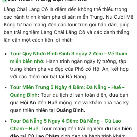
Làng Chài Lăng Cô là điểm đến không thể thiếu trong
các hành trình khám phá di sản miền Trung. Nụ Cười Mê
Kông tự hào mang đến các tour trọn gói hấp dẫn, giúp
bạn trải nghiệm Làng Chài Lăng Cô và các danh thắng
lân cận một cách tiện lợi nhất:
Tour Quy Nhơn Bình Định 3 ngày 2 đêm – Về thăm
miền biển nhớ
:
Hành trình ngắn ngày lý tưởng, tập
trung khám phá vẻ đẹp của Phố cổ Hội An, kết hợp
với các điểm nổi bật tại Đà Nẵng.
Tour Miền Trung 5 Ngày 4 Đêm: Đà Nẵng – Huế –
Quảng Bình
:
Tour du lịch di sản toàn diện, đưa bạn
qua
Hội An
đến
Huế
mộng mơ và khám phá các kỳ
quan thiên nhiên tại
Quảng Bình
.
Tour Đà Nẵng 5 Ngày 4 Đêm: Đà Nẵng – Cù Lao
Chàm – Huế
:
Tour mang đến trải nghiệm
du lịch biển
đảo
tại
Cù Lao Chàm
xinh đẹp và hành trình khám