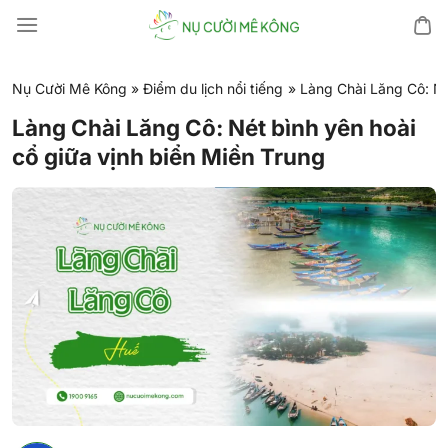
Chuyển
đến
nội
dung
Nụ Cười Mê Kông
»
Điểm du lịch nổi tiếng
»
Làng Chài Lăng Cô: Né
Làng Chài Lăng Cô: Nét bình yên hoài
cổ giữa vịnh biển Miền Trung