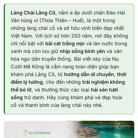
Làng Chài Lăng Cô
, nằm e ấp dưới chân Đèo Hải
Vân hùng vĩ (Thừa Thiên – Huế), là một trong
những làng chài cổ và sở hữu vịnh biển đẹp nhất
Việt Nam. Với lịch sử hơn 250 năm, nơi đây không
chỉ nổi bật với
bãi cát trắng mịn
và làn nước trong
xanh mà còn lưu giữ
nhịp sống bình yên
và văn
hóa ngư dân truyền thống. Bài viết này của Nụ
Cười Mê Kông là cẩm nang toàn diện giúp bạn
khám phá Lăng Cô, từ
hướng dẫn di chuyển
,
thời
điểm lý tưởng
, cho đến những
trải nghiệm không
thể bỏ lỡ
, và thưởng thức các loại
hải sản tươi
sống
trứ danh. Hãy cùng khám phá vẻ đẹp hoài
cổ và thanh bình của làng chài này nhé.