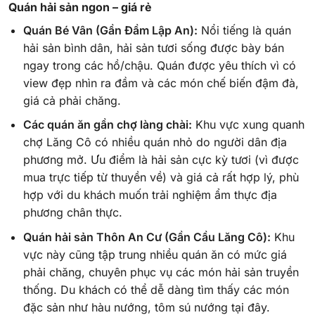
Quán hải sản ngon – giá rẻ
Quán Bé Vân (Gần Đầm Lập An):
Nổi tiếng là quán
hải sản bình dân, hải sản tươi sống được bày bán
ngay trong các hồ/chậu. Quán được yêu thích vì có
view đẹp nhìn ra đầm và các món chế biến đậm đà,
giá cả phải chăng.
Các quán ăn gần chợ làng chài:
Khu vực xung quanh
chợ Lăng Cô có nhiều quán nhỏ do người dân địa
phương mở. Ưu điểm là hải sản cực kỳ tươi (vì được
mua trực tiếp từ thuyền về) và giá cả rất hợp lý, phù
hợp với du khách muốn trải nghiệm ẩm thực địa
phương chân thực.
Quán hải sản Thôn An Cư (Gần Cầu Lăng Cô):
Khu
vực này cũng tập trung nhiều quán ăn có mức giá
phải chăng, chuyên phục vụ các món hải sản truyền
thống. Du khách có thể dễ dàng tìm thấy các món
đặc sản như hàu nướng, tôm sú nướng tại đây.