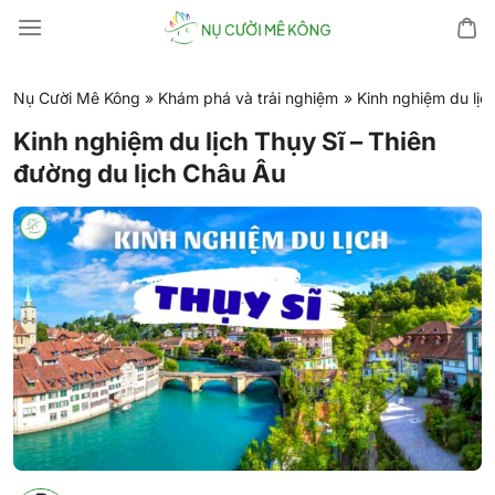
Chuyển
đến
nội
dung
Nụ Cười Mê Kông
»
Khám phá và trải nghiệm
»
Kinh nghiệm du lịc
Kinh nghiệm du lịch Thụy Sĩ – Thiên
đường du lịch Châu Âu