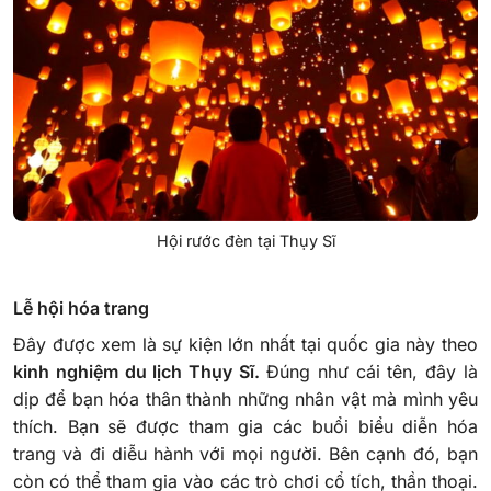
Hội rước đèn tại Thụy Sĩ
Lễ hội hóa trang
Đây được xem là sự kiện lớn nhất tại quốc gia này theo
kinh nghiệm du lịch Thụy Sĩ.
Đúng như cái tên, đây là
dịp để bạn hóa thân thành những nhân vật mà mình yêu
thích. Bạn sẽ được tham gia các buổi biểu diễn hóa
trang và đi diễu hành với mọi người. Bên cạnh đó, bạn
còn có thể tham gia vào các trò chơi cổ tích, thần thoại.