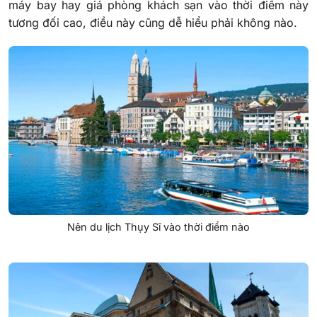
máy bay hay giá phòng khách sạn vào thời điểm này
tương đối cao, điều này cũng dễ hiểu phải không nào.
Nên du lịch Thụy Sĩ vào thời điểm nào