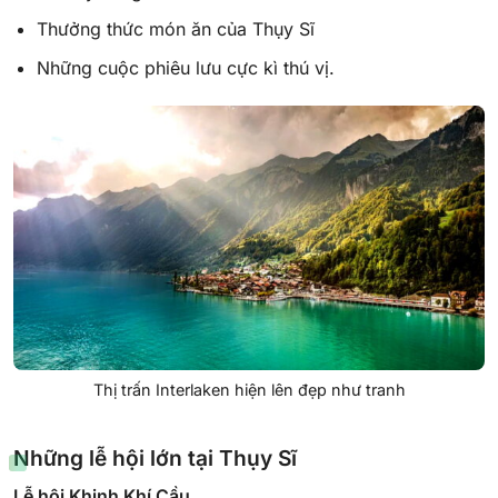
Thưởng thức món ăn của Thụy Sĩ
Những cuộc phiêu lưu cực kì thú vị.
Thị trấn Interlaken hiện lên đẹp như tranh
Những lễ hội lớn tại Thụy Sĩ
Lễ hội Khinh Khí Cầu