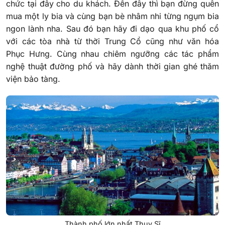
chức tại đây cho du khách. Đến đây thì bạn đừng quên
mua một ly bia và cùng bạn bè nhâm nhi từng ngụm bia
ngon lành nha. Sau đó bạn hãy đi dạo qua khu phố cổ
với các tòa nhà từ thời Trung Cổ cũng như văn hóa
Phục Hưng. Cùng nhau chiêm ngưỡng các tác phẩm
nghệ thuật đường phố và hãy dành thời gian ghé thăm
viện bảo tàng.
Thành phố lớn nhất Thụy Sĩ