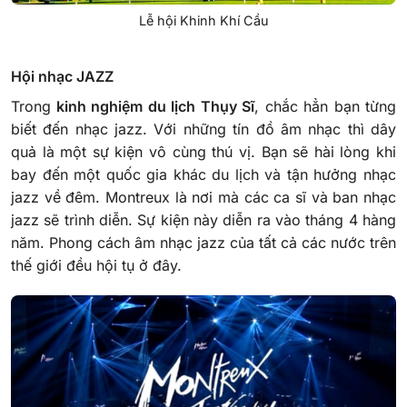
Lễ hội Khinh Khí Cầu
Hội nhạc JAZZ
Trong
kinh nghiệm du lịch Thụy Sĩ
, chắc hẳn bạn từng
biết đến nhạc jazz. Với những tín đồ âm nhạc thì dây
quả là một sự kiện vô cùng thú vị. Bạn sẽ hài lòng khi
bay đến một quốc gia khác du lịch và tận hưởng nhạc
jazz về đêm. Montreux là nơi mà các ca sĩ và ban nhạc
jazz sẽ trình diễn. Sự kiện này diễn ra vào tháng 4 hàng
năm. Phong cách âm nhạc jazz của tất cả các nước trên
thế giới đều hội tụ ở đây.