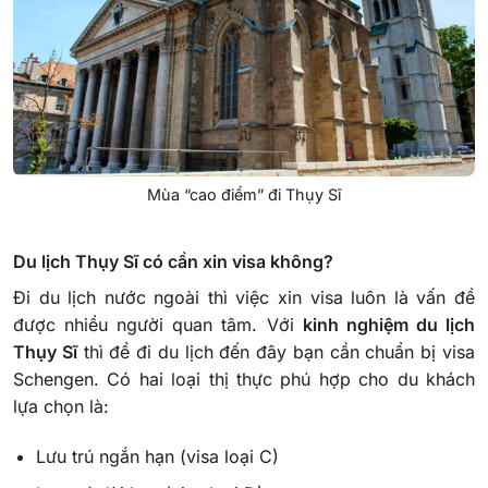
Mùa “cao điểm” đi Thụy Sĩ
Du lịch Thụy Sĩ có cần xin visa không?
Đi du lịch nước ngoài thì việc xin visa luôn là vấn đề
được nhiều người quan tâm. Với
kinh nghiệm du lịch
Thụy Sĩ
thì để đi du lịch đến đây bạn cần chuẩn bị visa
Schengen. Có hai loại thị thực phú hợp cho du khách
lựa chọn là:
Lưu trú ngắn hạn (visa loại C)