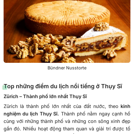
Bündner Nusstorte
Top những điểm du lịch nổi tiếng ở Thụy Sĩ
Zürich – Thành phố lớn nhất Thụy Sĩ
Zürich là thành phố lớn nhất của đất nước, theo
kinh
nghiệm du lịch Thụy Sĩ.
Thành phố nằm ngay cạnh hồ
cùng với những thành phố và những con sông xinh đẹp
gần đó. Nhiều hoạt động tham quan và giải trí được tổ