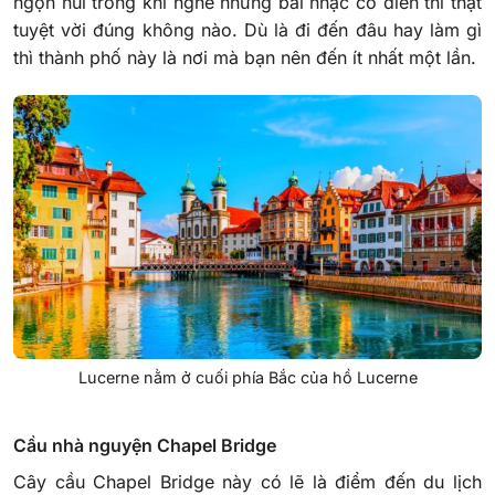
ngọn núi trong khi nghe những bài nhạc cổ điển thì thật
tuyệt vời đúng không nào. Dù là đi đến đâu hay làm gì
thì thành phố này là nơi mà bạn nên đến ít nhất một lần.
Lucerne nằm ở cuối phía Bắc của hồ Lucerne
Cầu nhà nguyện Chapel Bridge
Cây cầu Chapel Bridge này có lẽ là điểm đến du lịch