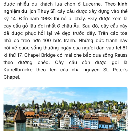
được nhiều du khách lựa chọn ở Lucerne. Theo
kinh
nghiệm du lịch Thụy Sĩ
, cây cầu được xây dựng vào thế
kỷ 14. Đến năm 1993 thì nó bị cháy. Đây được xem là
cây cầu gỗ lâu đời nhất ở châu Âu. Sau đó, cây cầu này
đã được phục hồi lại vẻ đẹp trước đây. Trên các tòa
nhà có treo hơn 100 bức tranh. Những bức tranh này
nói về cuộc sống thường ngày của người dân vào teh61
kỉ thứ 17. Chapel Bridge có mái che bắc qua sông Reuss
theo đường chéo. Cây cầu còn được gọi là
Kapellbrücke theo tên của nhà nguyện St. Peter’s
Chapel.