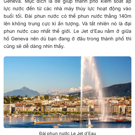
Geneva. Mục đích là để giúp thành phố kiểm soát áp
lực nước đến từ các nhà máy thủy lực hoạt động vào
buổi tối. Đài phun nước có thể phun nước thẳng 140m
lên không trung cực kì ấn tượng. Và tất nhiên nó là đại
phun nước cao nhất thế giới. Le Jet d’Eau nằm ở giữa
hồ Geneva nên dù bạn đang ở đâu trong thành phố thì
cũng sẽ dễ dàng nhìn thấy.
Đài phun nước Le Jet d’Eau