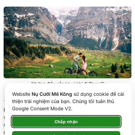
Những điều cần lưu ý khi đi Thụy Sĩ
Website
Nụ Cười Mê Kông
sử dụng cookie để cải
thiện trải nghiệm của bạn. Chúng tôi tuân thủ
Thụy Sĩ
là một trong quốc gia đẹp nhất ở châu Âu, đặc
Google Consent Mode V2.
biệt là vào mùa hè. Cho dù bạn chọn cho một kỳ nghỉ
sang trọng ở Thụy Sĩ hay cố gắng trải nghiệm đất nước
Chấp nhận
này với ngân sách tiết kiệm. Hãy trang bị cho mình kinh
nghiệm du lịch Thụy Sĩ ngày hôm nay nhé. Hy vọng bài