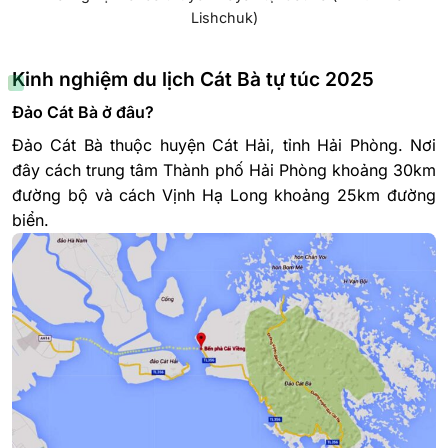
Lishchuk)
Kinh nghiệm du lịch Cát Bà tự túc 2025
Đảo Cát Bà ở đâu?
Đảo Cát Bà thuộc huyện Cát Hải, tỉnh Hải Phòng. Nơi
đây cách trung tâm Thành phố Hải Phòng khoảng 30km
đường bộ và cách Vịnh Hạ Long khoảng 25km đường
biển.