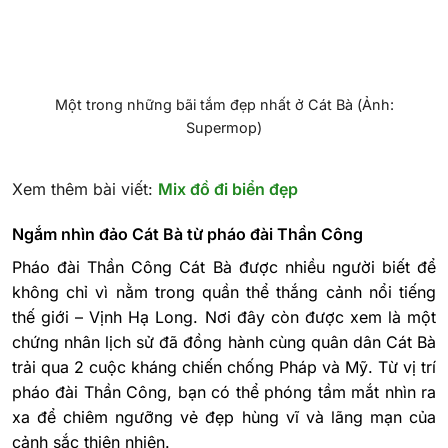
Một trong những bãi tắm đẹp nhất ở Cát Bà (Ảnh:
Supermop)
Xem thêm bài viết:
Mix đồ đi biển đẹp
Ngắm nhìn đảo Cát Bà từ pháo đài Thần Công
Pháo đài Thần Công Cát Bà được nhiều người biết để
không chỉ vì nằm trong quần thể thắng cảnh nổi tiếng
thế giới – Vịnh Hạ Long. Nơi đây còn được xem là một
chứng nhân lịch sử đã đồng hành cùng quân dân Cát Bà
trải qua 2 cuộc kháng chiến chống Pháp và Mỹ. Từ vị trí
pháo đài Thần Công, bạn có thể phóng tầm mắt nhìn ra
xa để chiêm ngưỡng vẻ đẹp hùng vĩ và lãng mạn của
cảnh sắc thiên nhiên.