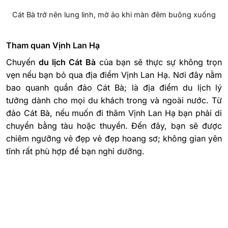
Cát Bà trở nên lung linh, mờ ảo khi màn đêm buông xuống
Tham quan Vịnh Lan Hạ
Chuyến
du lịch Cát Bà
của bạn sẽ thực sự không trọn
vẹn nếu bạn bỏ qua địa điểm Vịnh Lan Hạ. Nơi đây nằm
bao quanh quần đảo Cát Bà; là địa điểm du lịch lý
tưởng dành cho mọi du khách trong và ngoài nước. Từ
đảo Cát Bà, nếu muốn đi thăm Vịnh Lan Hạ bạn phải di
chuyển bằng tàu hoặc thuyền. Đến đây, bạn sẽ được
chiêm ngưỡng vẻ đẹp vẻ đẹp hoang sơ; không gian yên
tĩnh rất phù hợp để bạn nghỉ dưỡng.