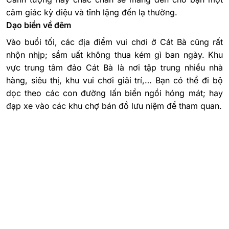
cảm giác kỳ diệu và tĩnh lặng đến lạ thường.
Dạo biển về đêm
Vào buổi tối, các địa điểm vui chơi ở Cát Bà cũng rất
nhộn nhịp; sầm uất không thua kém gì ban ngày. Khu
vực trung tâm đảo Cát Bà là nơi tập trung nhiều nhà
hàng, siêu thị, khu vui chơi giải trí,… Bạn có thể đi bộ
dọc theo các con đường lấn biển ngồi hóng mát; hay
đạp xe vào các khu chợ bán đồ lưu niệm để tham quan.