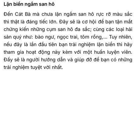
Lặn biển ngắm san hô
Đến Cát Bà mà chưa lặn ngắm san hô rực rỡ màu sắc
thì thật là đáng tiếc lớn. Đây sẽ là cơ hội để bạn tận mắt
chứng kiến những cụm san hô đa sắc; cùng các loại hải
sản quý như: bào ngư, ngọc trai, tôm rồng,… Tuy nhiên,
nếu đây là lần đầu tiên bạn trải nghiệm lặn biển thì hãy
tham gia hoạt động này kèm với một huấn luyện viên.
Đấy sẽ là người hướng dẫn và giúp đỡ để bạn có những
trải nghiệm tuyệt vời nhất.