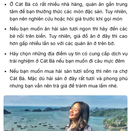
Ở Cát Bà có rất nhiều nhà hàng, quán ăn gần trung
tâm để bạn thưởng thức các món đặc sản. Tuy nhiên,
bạn nên nghiên cứu hoặc hỏi giá trước khi gọi món
Nếu bạn muốn ăn hải sản tươi ngon thì hãy đến các
bè nổi trên biển. Tuy nhiên, giá đồ ăn ở đây thì cao
hơn gấp nhiều lần so với các quán ăn ở trên bờ.
Hãy chọn những địa điểm uy tín có cung cấp dịch vụ
trải nghiệm ở Cát Bà nếu bạn muốn đi câu mực đêm
Nếu bạn muốn mua hải sản tươi sống thì nên ra chợ
Cát Bà. Mặc dù hải sản ở đây rất tươi và phong phú
nhưng bạn vẫn nên trả giá để tránh mua lầm nhé.