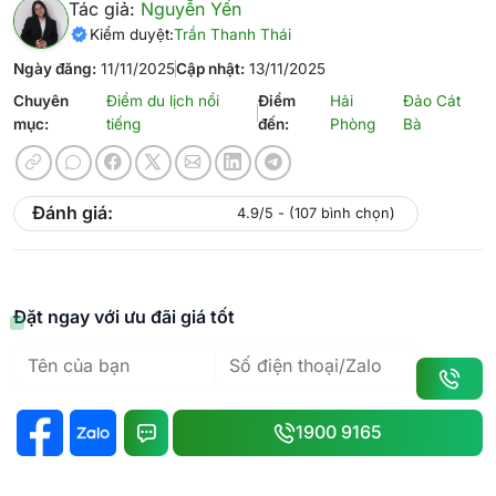
Tác giả:
Nguyễn Yến
Kiểm duyệt:
Trần Thanh Thái
Ngày đăng:
11/11/2025
Cập nhật:
13/11/2025
Chuyên
Điểm du lịch nổi
Điểm
Hải
Đảo Cát
mục:
tiếng
đến:
Phòng
Bà
Đánh giá:
4.9/5 - (107 bình chọn)
Đặt ngay với ưu đãi giá tốt
1900 9165