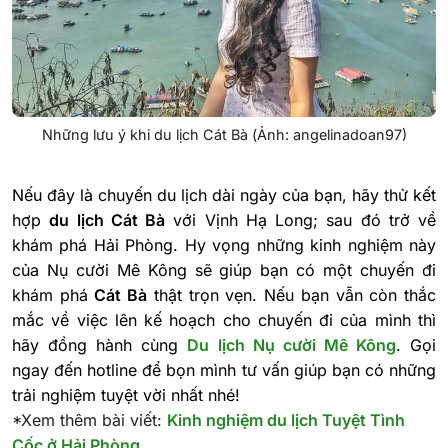
Những lưu ý khi du lịch Cát Bà (Ảnh: angelinadoan97)
Nếu đây là chuyến du lịch dài ngày của bạn, hãy thử kết
hợp
du lịch Cát Bà
với Vịnh Hạ Long; sau đó trở về
khám phá Hải Phòng. Hy vọng những kinh nghiệm này
của Nụ cười Mê Kông sẽ giúp bạn có một chuyến đi
khám phá
Cát Bà
thật trọn vẹn. Nếu bạn vẫn còn thắc
mắc về việc lên kế hoạch cho chuyến đi của mình thì
hãy đồng hành cùng
Du lịch Nụ cười Mê Kông
. Gọi
ngay đến hotline để bọn mình tư vấn giúp bạn có những
trải nghiệm tuyệt vời nhất nhé!
*Xem thêm bài viết:
Kinh nghiệm du lịch Tuyệt Tình
Cốc ở Hải Phòng