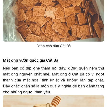
Bánh chả dừa Cát Bà
Mật ong vườn quốc gia Cát Bà
Nếu bạn có dịp ghé thăm nơi đây, đừng quên nếm thử
mật ong nguyên chất nhé. Mật ong ở Cát Bà có vị ngọt
thanh của mật hoa, tinh khiết và không lẫn tạp chất.
Đây chắc chắn sẽ là món quà ý nghĩa để bạn dành tặng
cho những người thân yêu.