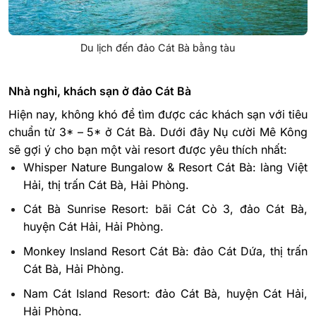
Du lịch đến đảo Cát Bà bằng tàu
Nhà nghỉ, khách sạn ở đảo Cát Bà
Hiện nay, không khó để tìm được các khách sạn với tiêu
chuẩn từ 3* – 5* ở Cát Bà. Dưới đây Nụ cười Mê Kông
sẽ gợi ý cho bạn một vài resort được yêu thích nhất:
Whisper Nature Bungalow & Resort Cát Bà: làng Việt
Hải, thị trấn Cát Bà, Hải Phòng.
Cát Bà Sunrise Resort: bãi Cát Cò 3, đảo Cát Bà,
huyện Cát Hải, Hải Phòng.
Monkey Insland Resort Cát Bà: đảo Cát Dứa, thị trấn
Cát Bà, Hải Phòng.
Nam Cát Island Resort: đảo Cát Bà, huyện Cát Hải,
Hải Phòng.