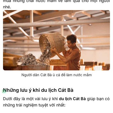
mua những chai nước mắm về làm quà cho mọi người
nhé.
Người dân Cát Bà ủ cá để làm nước mắm
Những lưu ý khi du lịch Cát Bà
Dưới đây là một vài lưu ý khi
du lịch Cát Bà
giúp bạn có
những trải nghiệm tuyệt vời nhất: