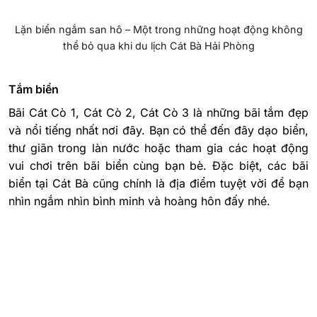
Lặn biển ngắm san hô – Một trong những hoạt động không
thể bỏ qua khi du lịch Cát Bà Hải Phòng
Tắm biển
Bãi Cát Cò 1, Cát Cò 2, Cát Cò 3 là những bãi tắm đẹp
và nổi tiếng nhất nơi đây. Bạn có thể đến đây dạo biển,
thư giãn trong làn nước hoặc tham gia các hoạt động
vui chơi trên bãi biển cùng bạn bè. Đặc biệt, các bãi
biển tại Cát Bà cũng chính là địa điểm tuyệt vời để bạn
nhìn ngắm nhìn bình minh và hoàng hôn đấy nhé.