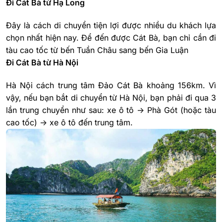
Đi Cát Bà từ Hạ Long
Đây là cách di chuyển tiện lợi được nhiều du khách lựa
chọn nhất hiện nay. Để đến được Cát Bà, bạn chỉ cần đi
tàu cao tốc từ bến Tuần Châu sang bến Gia Luận
Đi Cát Bà từ Hà Nội
Hà Nội cách trung tâm Đảo Cát Bà khoảng 156km. Vì
vậy, nếu bạn bắt di chuyển từ Hà Nội, bạn phải đi qua 3
lần trung chuyển như sau: xe ô tô -> Phà Gót (hoặc tàu
cao tốc) -> xe ô tô đến trung tâm.