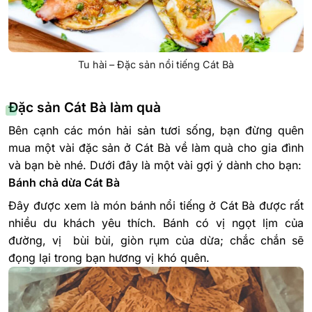
Tu hài – Đặc sản nổi tiếng Cát Bà
Đặc sản Cát Bà làm quà
Bên cạnh các món hải sản tươi sống, bạn đừng quên
mua một vài đặc sản ở Cát Bà về làm quà cho gia đình
và bạn bè nhé. Dưới đây là một vài gợi ý dành cho bạn:
Bánh chả dừa Cát Bà
Đây được xem là món bánh nổi tiếng ở Cát Bà được rất
nhiều du khách yêu thích. Bánh có vị ngọt lịm của
đường, vị bùi bùi, giòn rụm của dừa; chắc chắn sẽ
đọng lại trong bạn hương vị khó quên.