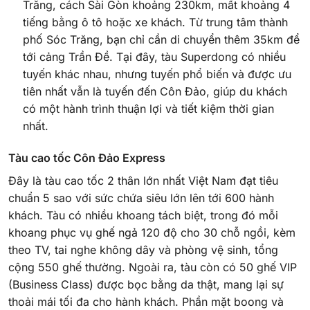
Trăng, cách Sài Gòn khoảng 230km, mất khoảng 4
tiếng bằng ô tô hoặc xe khách. Từ trung tâm thành
phố Sóc Trăng, bạn chỉ cần di chuyển thêm 35km để
tới cảng Trần Đề. Tại đây, tàu Superdong có nhiều
tuyến khác nhau, nhưng tuyến phổ biến và được ưu
tiên nhất vẫn là tuyến đến Côn Đảo, giúp du khách
có một hành trình thuận lợi và tiết kiệm thời gian
nhất.
Tàu cao tốc Côn Đảo Express
Đây là tàu cao tốc 2 thân lớn nhất Việt Nam đạt tiêu
chuẩn 5 sao với sức chứa siêu lớn lên tới 600 hành
khách. Tàu có nhiều khoang tách biệt, trong đó mỗi
khoang phục vụ ghế ngả 120 độ cho 30 chỗ ngồi, kèm
theo TV, tai nghe không dây và phòng vệ sinh, tổng
cộng 550 ghế thường. Ngoài ra, tàu còn có 50 ghế VIP
(Business Class) được bọc bằng da thật, mang lại sự
thoải mái tối đa cho hành khách. Phần mặt boong và