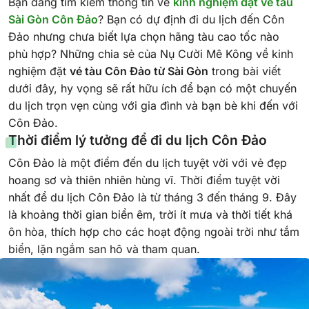
Bạn đang tìm kiếm thông tin về
kinh nghiệm đặt vé tàu
Sài Gòn Côn Đảo
? Bạn có dự định đi du lịch đến Côn
Đảo nhưng chưa biết lựa chọn hãng tàu cao tốc nào
phù hợp? Những chia sẻ của Nụ Cười Mê Kông về kinh
nghiệm đặt
vé tàu Côn Đảo từ Sài Gòn
trong bài viết
dưới đây, hy vọng sẽ rất hữu ích để bạn có một chuyến
du lịch trọn vẹn cùng với gia đình và bạn bè khi đến với
Côn Đảo.
Thời điểm lý tưởng để đi du lịch Côn Đảo
Côn Đảo là một điểm đến du lịch tuyệt vời với vẻ đẹp
hoang sơ và thiên nhiên hùng vĩ. Thời điểm tuyệt vời
nhất để du lịch Côn Đảo là từ tháng 3 đến tháng 9. Đây
là khoảng thời gian biển êm, trời ít mưa và thời tiết khá
ôn hòa, thích hợp cho các hoạt động ngoài trời như tắm
biển, lặn ngắm san hô và tham quan.