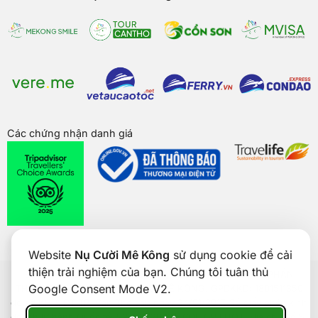
Các chứng nhận danh giá
Website
Nụ Cười Mê Kông
sử dụng cookie để cải
thiện trải nghiệm của bạn. Chúng tôi tuân thủ
Bản quyền của
Nụ Cười Mê Kông
® 2026. CÔNG TY CỔ PHẦN
Google Consent Mode V2.
THƯƠNG MẠI DU LỊCH NỤ CƯỜI MÊ KÔNG. GPDKKD: 1801511350
do sở KH & ĐT TP. Cần Thơ cấp ngày 24/01/2017. Số giấy phép kinh
doanh lữ hành Quốc tế: 92-018/2022/TCDL-GP LHQT. Địa chỉ: Số 5,