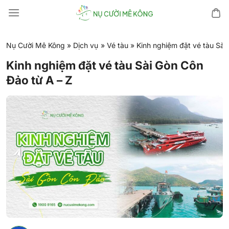
Chuyển
đến
nội
dung
Nụ Cười Mê Kông
»
Dịch vụ
»
Vé tàu
»
Kinh nghiệm đặt vé tàu Sài
Kinh nghiệm đặt vé tàu Sài Gòn Côn
Đảo từ A – Z