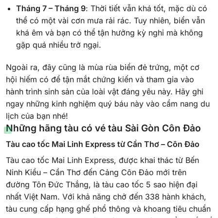
Tháng 7 – Tháng 9
: Thời tiết vẫn khá tốt, mặc dù có
thể có một vài cơn mưa rải rác. Tuy nhiên, biển vẫn
khá êm và bạn có thể tận hưởng kỳ nghỉ mà không
gặp quá nhiều trở ngại.
Ngoài ra, đây cũng là mùa rùa biển đẻ trứng, một cơ
hội hiếm có để tận mắt chứng kiến và tham gia vào
hành trình sinh sản của loài vật đáng yêu này. Hãy ghi
ngay những kinh nghiệm quý báu này vào cẩm nang du
lịch của bạn nhé!
Những hãng tàu có vé tàu Sài Gòn Côn Đảo
Tàu cao tốc Mai Linh Express từ Cần Thơ – Côn Đảo
Tàu cao tốc Mai Linh Express, được khai thác từ Bến
Ninh Kiều – Cần Thơ đến Cảng Côn Đảo mới trên
đường Tôn Đức Thắng, là tàu cao tốc 5 sao hiện đại
nhất Việt Nam. Với khả năng chở đến 338 hành khách,
tàu cung cấp hạng ghế phổ thông và khoang tiêu chuẩn