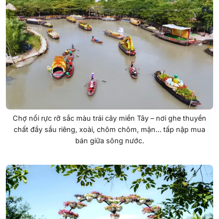
Chợ nổi rực rỡ sắc màu trái cây miền Tây – nơi ghe thuyền
chất đầy sầu riêng, xoài, chôm chôm, mận… tấp nập mua
bán giữa sông nước.