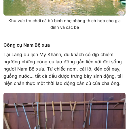
Khu vực trò chơi cá bú bình nhẹ nhàng thích hợp cho gia
đình và các bé
Công cụ Nam Bộ xưa
Tại Làng du lịch Mỹ Khánh, du khách có dịp chiêm
ngưỡng những công cụ lao động gắn liền với đời sống
người Nam Bộ xưa. Từ chiếc nơm, cái lờ, đến cối xay,
guồng nước… tất cả đều được trưng bày sinh động, tái
hiện chân thực một thời lao động cần cù của cha ông.