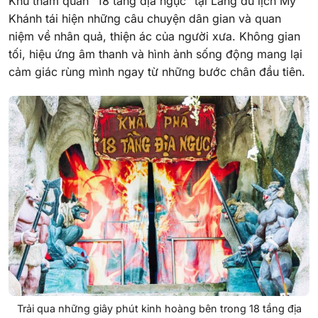
Khu tham quan “18 tầng địa ngục” tại Làng du lịch Mỹ
Khánh tái hiện những câu chuyện dân gian và quan
niệm về nhân quả, thiện ác của người xưa. Không gian
tối, hiệu ứng âm thanh và hình ảnh sống động mang lại
cảm giác rùng mình ngay từ những bước chân đầu tiên.
Trải qua những giây phút kinh hoàng bên trong 18 tầng địa