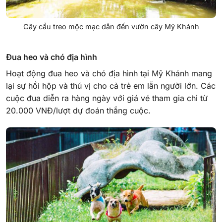
Cây cầu treo mộc mạc dẫn đến vườn cây Mỹ Khánh
Đua heo và chó địa hình
Hoạt động đua heo và chó địa hình tại Mỹ Khánh mang
lại sự hồi hộp và thú vị cho cả trẻ em lẫn người lớn. Các
cuộc đua diễn ra hàng ngày với giá vé tham gia chỉ từ
20.000 VNĐ/lượt dự đoán thắng cuộc.