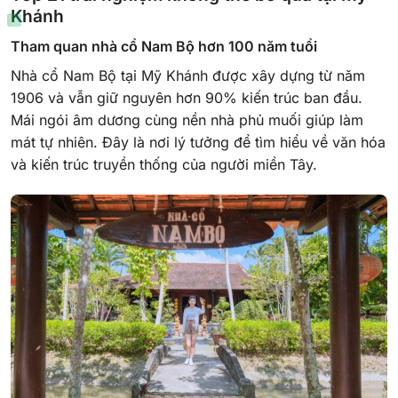
Khánh
Tham quan nhà cổ Nam Bộ hơn 100 năm tuổi
Nhà cổ Nam Bộ tại Mỹ Khánh được xây dựng từ năm
1906 và vẫn giữ nguyên hơn 90% kiến trúc ban đầu.
Mái ngói âm dương cùng nền nhà phủ muối giúp làm
mát tự nhiên. Đây là nơi lý tưởng để tìm hiểu về văn hóa
và kiến trúc truyền thống của người miền Tây.