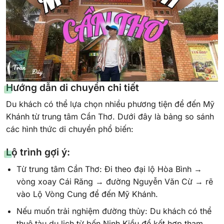
Hướng dẫn di chuyển chi tiết
Du khách có thể lựa chọn nhiều phương tiện để đến Mỹ
Khánh từ trung tâm Cần Thơ. Dưới đây là bảng so sánh
các hình thức di chuyển phổ biến:
Lộ trình gợi ý:
Từ trung tâm Cần Thơ: Đi theo đại lộ Hòa Bình →
vòng xoay Cái Răng → đường Nguyễn Văn Cừ → rẽ
vào Lộ Vòng Cung để đến Mỹ Khánh.
Nếu muốn trải nghiệm đường thủy: Du khách có thể
thuê tàu du lịch từ bến Ninh Kiều để kết hợp tham