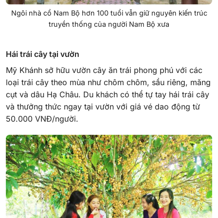
Ngôi nhà cổ Nam Bộ hơn 100 tuổi vẫn giữ nguyên kiến trúc
truyền thống của người Nam Bộ xưa
Hái trái cây tại vườn
Mỹ Khánh sở hữu vườn cây ăn trái phong phú với các
loại trái cây theo mùa như chôm chôm, sầu riêng, măng
cụt và dâu Hạ Châu. Du khách có thể tự tay hái trái cây
và thưởng thức ngay tại vườn với giá vé dao động từ
50.000 VNĐ/người.