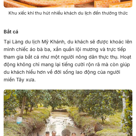
Khu xiếc khỉ thu hút nhiều khách du lịch đến thưởng thức
Bắt cá
Tại Làng du lịch Mỹ Khánh, du khách sẽ được khoác lên
mình chiếc áo bà ba, xắn quần lội mương và trực tiếp
tham gia bắt cá như một người nông dân thực thụ. Hoạt
động không chỉ mang lại tiếng cười rộn rã mà còn giúp
du khách hiểu hơn về đời sống lao động của người
miền Tây xưa.