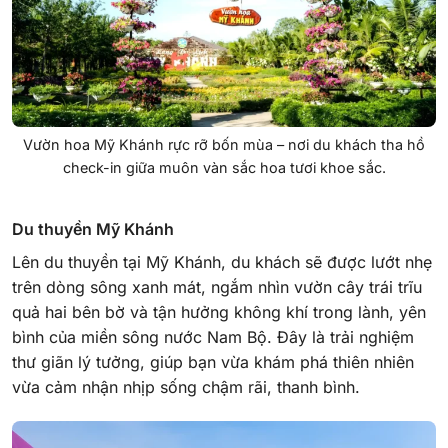
Vườn hoa Mỹ Khánh rực rỡ bốn mùa – nơi du khách tha hồ
check-in giữa muôn vàn sắc hoa tươi khoe sắc.
Du thuyền Mỹ Khánh
Lên du thuyền tại Mỹ Khánh, du khách sẽ được lướt nhẹ
trên dòng sông xanh mát, ngắm nhìn vườn cây trái trĩu
quả hai bên bờ và tận hưởng không khí trong lành, yên
bình của miền sông nước Nam Bộ. Đây là trải nghiệm
thư giãn lý tưởng, giúp bạn vừa khám phá thiên nhiên
vừa cảm nhận nhịp sống chậm rãi, thanh bình.