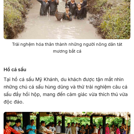
Trải nghệm hóa thân thành những người nông dân tát
mương bắt cá
Hồ cá sấu
Tại hồ cá sấu Mỹ Khánh, du khách được tận mắt nhìn
những chú cá sấu hùng dũng và thử trải nghiệm câu cá
sấu đầy hồi hộp, mang đến cảm giác vừa thích thú vừa
độc đáo.