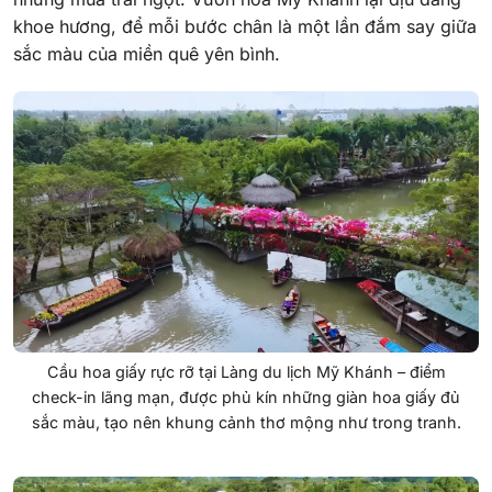
khoe hương, để mỗi bước chân là một lần đắm say giữa
sắc màu của miền quê yên bình.
Cầu hoa giấy rực rỡ tại Làng du lịch Mỹ Khánh – điểm
check-in lãng mạn, được phủ kín những giàn hoa giấy đủ
sắc màu, tạo nên khung cảnh thơ mộng như trong tranh.