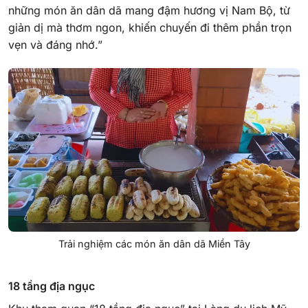
những món ăn dân dã mang đậm hương vị Nam Bộ, từ
giản dị mà thơm ngon, khiến chuyến đi thêm phần trọn
vẹn và đáng nhớ.”
Trải nghiệm các món ăn dân dã Miền Tây
18 tầng địa ngục