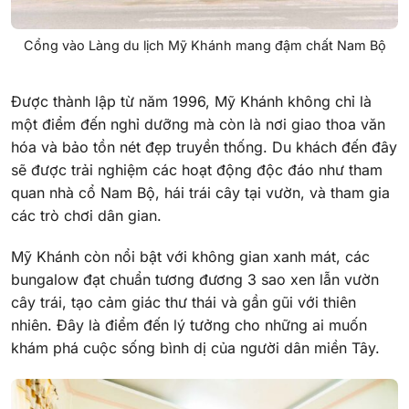
Cổng vào Làng du lịch Mỹ Khánh mang đậm chất Nam Bộ
Được thành lập từ năm 1996, Mỹ Khánh không chỉ là
một điểm đến nghỉ dưỡng mà còn là nơi giao thoa văn
hóa và bảo tồn nét đẹp truyền thống. Du khách đến đây
sẽ được trải nghiệm các hoạt động độc đáo như tham
quan nhà cổ Nam Bộ, hái trái cây tại vườn, và tham gia
các trò chơi dân gian.
Mỹ Khánh còn nổi bật với không gian xanh mát, các
bungalow đạt chuẩn tương đương 3 sao xen lẫn vườn
cây trái, tạo cảm giác thư thái và gần gũi với thiên
nhiên. Đây là điểm đến lý tưởng cho những ai muốn
khám phá cuộc sống bình dị của người dân miền Tây.