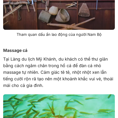
Tham quan dấu ấn lao động của người Nam Bộ
Massage cá
Tại Làng du lịch Mỹ Khánh, du khách có thể thư giãn
bằng cách ngâm chân trong hồ cá để đàn cá nhỏ
massage tự nhiên. Cảm giác tê tê, nhột nhột xen lẫn
tiếng cười rộn rã tạo nên một khoảnh khắc vui vẻ, thoải
mái cho cả gia đình.