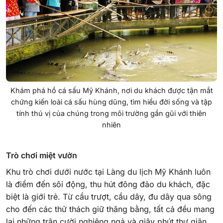
Khám phá hồ cá sấu Mỹ Khánh, nơi du khách được tận mắt
chứng kiến loài cá sấu hùng dũng, tìm hiểu đời sống và tập
tính thú vị của chúng trong môi trường gần gũi với thiên
nhiên
Trò chơi miệt vườn
Khu trò chơi dưới nước tại Làng du lịch Mỹ Khánh luôn
là điểm đến sôi động, thu hút đông đảo du khách, đặc
biệt là giới trẻ. Từ cầu trượt, cầu dây, đu dây qua sông
cho đến các thử thách giữ thăng bằng, tất cả đều mang
lại những trận cười nghiêng ngả và giây phút thư giãn