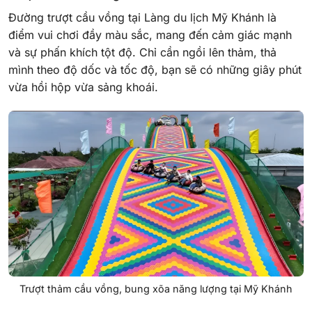
Đường trượt cầu vồng tại Làng du lịch Mỹ Khánh là
điểm vui chơi đầy màu sắc, mang đến cảm giác mạnh
và sự phấn khích tột độ. Chỉ cần ngồi lên thảm, thả
mình theo độ dốc và tốc độ, bạn sẽ có những giây phút
vừa hồi hộp vừa sảng khoái.
Trượt thảm cầu vồng, bung xõa năng lượng tại Mỹ Khánh