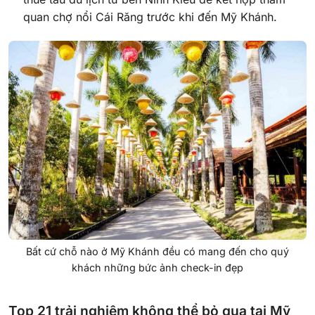
quan chợ nổi Cái Răng trước khi đến Mỹ Khánh.
Bất cứ chỗ nào ở Mỹ Khánh đều có mang đến cho quý
khách những bức ảnh check-in đẹp
Top 21 trải nghiệm không thể bỏ qua tại Mỹ