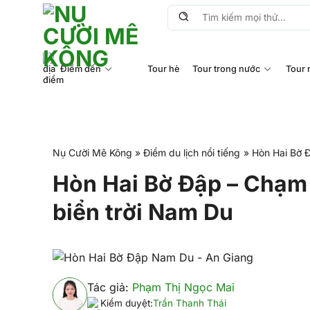
Chuyển
Tìm
đến
kiếm:
nội
dung
Điểm đến
Tour hè
Tour trong nước
Tour 
Nụ Cười Mê Kông
»
Điểm du lịch nổi tiếng
»
Hòn Hai Bờ Đ
Hòn Hai Bờ Đập – Chạm 
biển trời Nam Du
Tác giả:
Phạm Thị Ngọc Mai
Kiểm duyệt:
Trần Thanh Thái