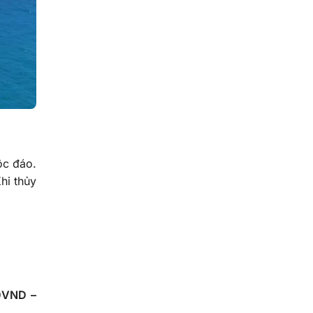
ộc đáo.
hi thủy
00VND –