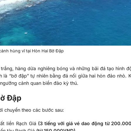
ảnh hùng vĩ tại Hòn Hai Bờ Đập
t trắng, hàng dừa nghiêng bóng và những bãi đá tạo hình đ
 là “bờ đập” tự nhiên bằng đá nối giữa hai hòn đảo nhỏ. K
 ngưỡng cảnh quan biển đảo kỳ thú.
Bờ Đập
i chuyển theo các bước sau:
ất liền Rạch Giá
(3 tiếng với giá vé dao động từ 200.0
Bến tàu Rạch Giá
(từ 150.000VND)
.