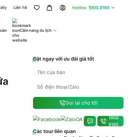
Hotline:
1900.9165
alty
Liên hệ
đoàn
Cẩm nang du lịch
Đặt ngay với ưu đãi giá tốt
ữa
Gọi lại cho tôi
1900
9165
Các tour liên quan