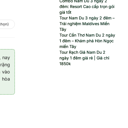
Combo Nam Du 3 ngày 2
đêm: Resort Cao cấp trọn gói
giá tốt
Tour Nam Du 3 ngày 2 đêm –
Trải nghiệm Maldives Miền
chọn)
Tây
Tour Cần Thơ Nam Du 2 ngày
1 đêm – Khám phá Hòn Ngọc
miền Tây
Tour Rạch Giá Nam Du 2
, nay
ngày 1 đêm giá rẻ | Giá chỉ
1850k
 rặng
h vào
à hòa