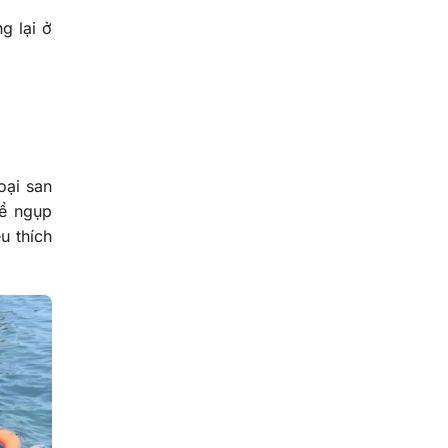
g lại ở
oại san
hể ngụp
u thích