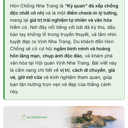
Hòn Chồng Nha Trang là
“Kỳ quan” đá xếp chồng
độc nhất vô nhị
và là một
điểm check-in lý tưởng
,
mang lại
giá trị trải nghiệm tự nhiên và văn hóa
hiếm có. Nơi đây nổi tiếng với bãi đá kỳ thú, dấu
bàn tay khổng lồ trong truyền thuyết, và tầm nhìn
tuyệt đẹp ra Vịnh Nha Trang. Du khách đến Hòn
Chồng sẽ có cơ hội
ngắm bình minh và hoàng
hôn lãng mạn
,
chụp ảnh độc đáo
, và khám phá
văn hóa tại Hội quán Vịnh Nha Trang. Bài viết này
là cẩm nang chi tiết về
vị trí
,
cách di chuyển
,
giá
vé
,
giờ mở cửa
và kinh nghiệm tham quan, giúp
bạn tận hưởng trọn vẹn vẻ đẹp của thắng cảnh
này.