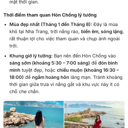
mặt thời gian.
Thời điểm tham quan Hòn Chồng lý tưởng
Mùa đẹp nhất (Tháng 1 đến Tháng 8):
Đây là mùa
khô tại Nha Trang, trời nắng ráo,
biển êm, sóng lặng
,
rất thuận lợi cho việc tham quan và chụp ảnh ngoài
trời.
Khung giờ lý tưởng:
Bạn nên đến Hòn Chồng vào
sáng sớm (khoảng 5:30 – 7:00 sáng)
để
đón bình
minh
tuyệt đẹp, hoặc
chiều muộn (khoảng 16:30 –
18:00)
để
ngắm hoàng hôn
lãng mạn. Tránh khoảng
thời gian giữa trưa vì nắng gắt và khu vực này ít có
chỗ che chắn.