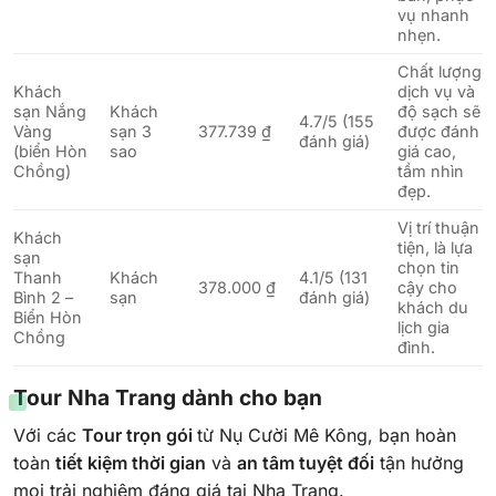
vụ nhanh
nhẹn.
Chất lượng
Khách
dịch vụ và
sạn Nắng
Khách
độ sạch sẽ
4.7/5 (155
Vàng
sạn 3
377.739 ₫
được đánh
đánh giá)
(biển Hòn
sao
giá cao,
Chồng)
tầm nhìn
đẹp.
Vị trí thuận
Khách
tiện, là lựa
sạn
chọn tin
Thanh
Khách
4.1/5 (131
378.000 ₫
cậy cho
Bình 2 –
sạn
đánh giá)
khách du
Biển Hòn
lịch gia
Chồng
đình.
Tour Nha Trang dành cho bạn
Với các
Tour trọn gói
từ Nụ Cười Mê Kông, bạn hoàn
toàn
tiết kiệm thời gian
và
an tâm tuyệt đối
tận hưởng
mọi trải nghiệm đáng giá tại Nha Trang.