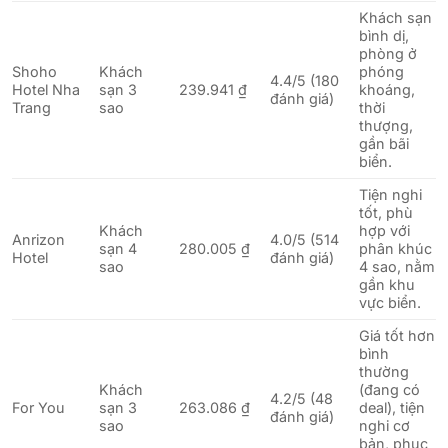
Khách sạn
bình dị,
phòng ở
Shoho
Khách
phóng
4.4/5 (180
Hotel Nha
sạn 3
239.941 ₫
khoáng,
đánh giá)
Trang
sao
thời
thượng,
gần bãi
biển.
Tiện nghi
tốt, phù
Khách
hợp với
Anrizon
4.0/5 (514
sạn 4
280.005 ₫
phân khúc
Hotel
đánh giá)
sao
4 sao, nằm
gần khu
vực biển.
Giá tốt hơn
bình
thường
Khách
(đang có
4.2/5 (48
For You
sạn 3
263.086 ₫
deal), tiện
đánh giá)
sao
nghi cơ
bản, phục