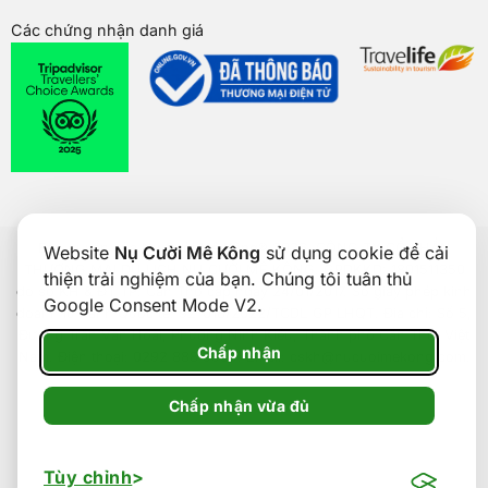
Các chứng nhận danh giá
Bản quyền của
Nụ Cười Mê Kông
® 2026. CÔNG TY CỔ PHẦN
Website
Nụ Cười Mê Kông
sử dụng cookie để cải
THƯƠNG MẠI DU LỊCH NỤ CƯỜI MÊ KÔNG. GPDKKD: 1801511350
thiện trải nghiệm của bạn. Chúng tôi tuân thủ
do sở KH & ĐT TP. Cần Thơ cấp ngày 24/01/2017. Số giấy phép kinh
Google Consent Mode V2.
doanh lữ hành Quốc tế: 92-018/2022/TCDL-GP LHQT. Địa chỉ: Số 5,
Đường Trần Văn Hoài, Phường Ninh Kiều, Thành phố Cần Thơ, Việt
Chấp nhận
Nam. Điện thoại: 0292 888 9989. Email: cskh@nucuoimekong.com.
Chấp nhận vừa đủ
Tùy chỉnh