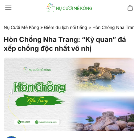
Chuyển
đến
nội
dung
Nụ Cười Mê Kông
»
Điểm du lịch nổi tiếng
»
Hòn Chồng Nha Trang:
Hòn Chồng Nha Trang: “Kỳ quan” đá
xếp chồng độc nhất vô nhị