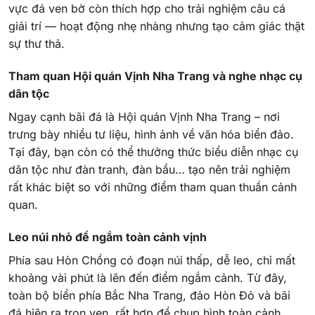
vực đá ven bờ còn thích hợp cho trải nghiệm câu cá
giải trí — hoạt động nhẹ nhàng nhưng tạo cảm giác thật
sự thư thả.
Tham quan Hội quán Vịnh Nha Trang và nghe nhạc cụ
dân tộc
Ngay cạnh bãi đá là Hội quán Vịnh Nha Trang – nơi
trưng bày nhiều tư liệu, hình ảnh về văn hóa biển đảo.
Tại đây, bạn còn có thể thưởng thức biểu diễn nhạc cụ
dân tộc như đàn tranh, đàn bầu… tạo nên trải nghiệm
rất khác biệt so với những điểm tham quan thuần cảnh
quan.
Leo núi nhỏ để ngắm toàn cảnh vịnh
Phía sau Hòn Chồng có đoạn núi thấp, dễ leo, chỉ mất
khoảng vài phút là lên đến điểm ngắm cảnh. Từ đây,
toàn bộ biển phía Bắc Nha Trang, đảo Hòn Đỏ và bãi
đá hiện ra trọn vẹn, rất hợp để chụp hình toàn cảnh.