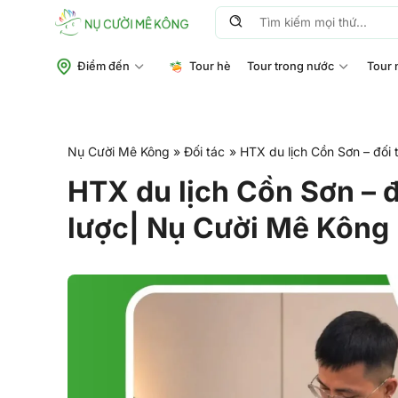
Chuyển
Tìm
đến
kiếm:
nội
Điểm đến
Tour hè
Tour trong nước
Tour 
dung
Nụ Cười Mê Kông
»
Đối tác
»
HTX du lịch Cồn Sơn – đối 
HTX du lịch Cồn Sơn – đ
lược| Nụ Cười Mê Kông