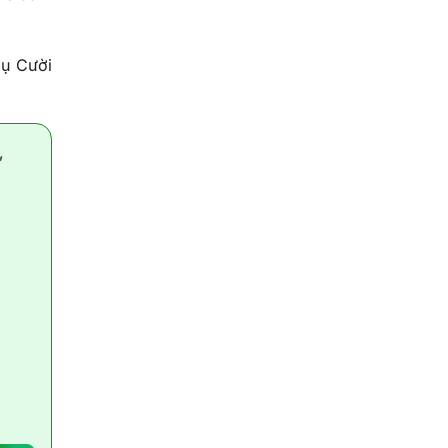
Nụ Cười
,