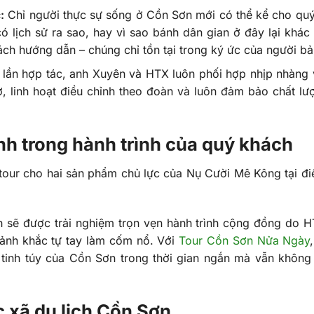
:
Chỉ người thực sự sống ở Cồn Sơn mới có thể kể cho qu
có lịch sử ra sao, hay vì sao bánh dân gian ở đây lại khác 
h hướng dẫn – chúng chỉ tồn tại trong ký ức của người bả
lần hợp tác, anh Xuyên và HTX luôn phối hợp nhịp nhàng v
, linh hoạt điều chỉnh theo đoàn và luôn đảm bảo chất lượ
h trong hành trình của quý khách
our cho hai sản phẩm chủ lực của Nụ Cười Mê Kông tại đ
h sẽ được trải nghiệm trọn vẹn hành trình cộng đồng do 
oảnh khắc tự tay làm cốm nổ. Với
Tour Cồn Sơn Nửa Ngày
 tinh túy của Cồn Sơn trong thời gian ngắn mà vẫn không
c xã du lịch Cồn Sơn