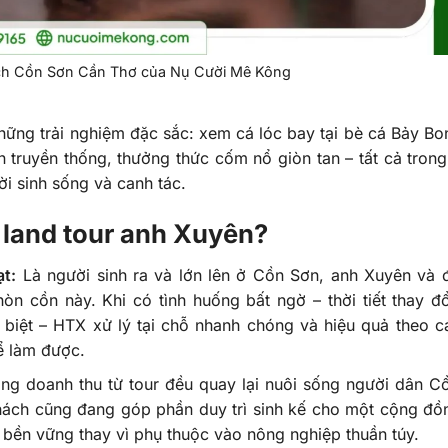
lịch Cồn Sơn Cần Thơ của Nụ Cười Mê Kông
những trải nghiệm đặc sắc: xem cá lóc bay tại bè cá Bảy Bo
n truyền thống, thưởng thức cốm nổ giòn tan – tất cả tron
i sinh sống và canh tác.
 land tour anh Xuyên?
ạt:
Là người sinh ra và lớn lên ở Cồn Sơn, anh Xuyên và 
n cồn này. Khi có tình huống bất ngờ – thời tiết thay đổ
 biệt – HTX xử lý tại chỗ nhanh chóng và hiệu quả theo 
ể làm được.
g doanh thu từ tour đều quay lại nuôi sống người dân C
ách cũng đang góp phần duy trì sinh kế cho một cộng đồ
bền vững thay vì phụ thuộc vào nông nghiệp thuần túy.