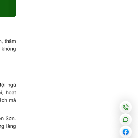
n, thăm
g không
đội ngũ
i, hoạt
cách mà
ồn Sơn.
ng làng