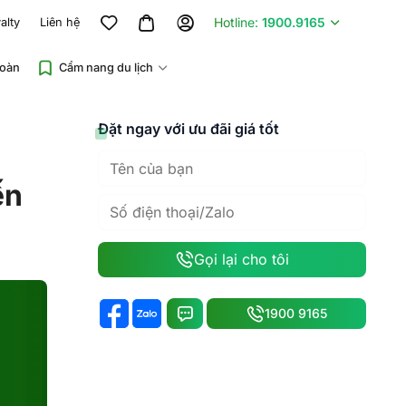
Hotline:
1900.9165
alty
Liên hệ
đoàn
Cẩm nang du lịch
Đặt ngay với ưu đãi giá tốt
ến
Gọi lại cho tôi
1900 9165