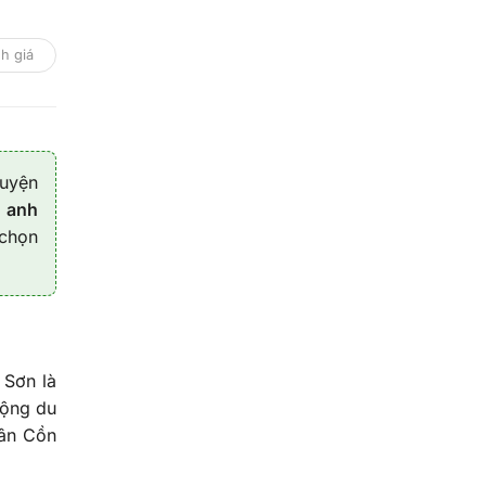
h giá
huyện
à
anh
 chọn
 Sơn là
động du
dân Cồn