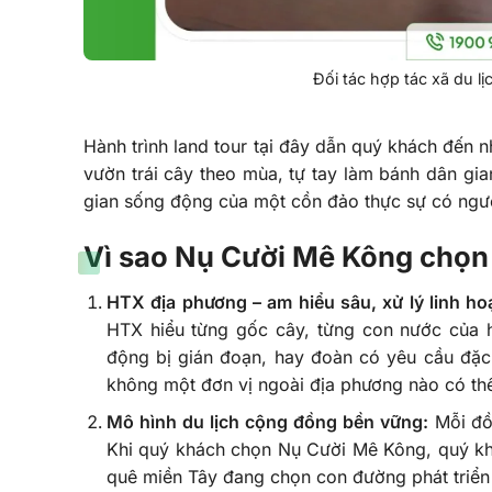
Đối tác hợp tác xã du 
Hành trình land tour tại đây dẫn quý khách đến 
vườn trái cây theo mùa, tự tay làm bánh dân gia
gian sống động của một cồn đảo thực sự có ngườ
Vì sao Nụ Cười Mê Kông chọn
HTX địa phương – am hiểu sâu, xử lý linh ho
HTX hiểu từng gốc cây, từng con nước của hò
động bị gián đoạn, hay đoàn có yêu cầu đặc
không một đơn vị ngoài địa phương nào có th
Mô hình du lịch cộng đồng bền vững:
Mỗi đồn
Khi quý khách chọn Nụ Cười Mê Kông, quý kh
quê miền Tây đang chọn con đường phát triển 