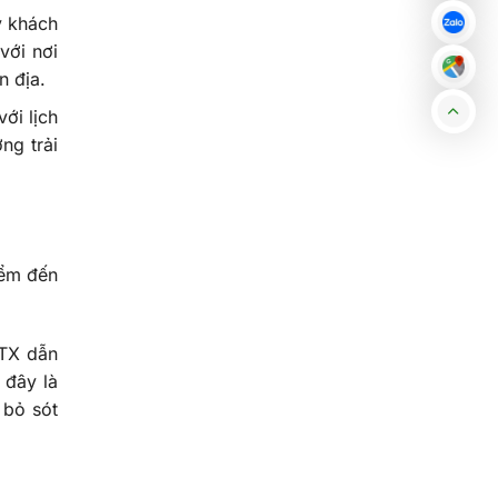
ý khách
với nơi
n địa.
ới lịch
ng trải
iểm đến
HTX dẫn
, đây là
 bỏ sót