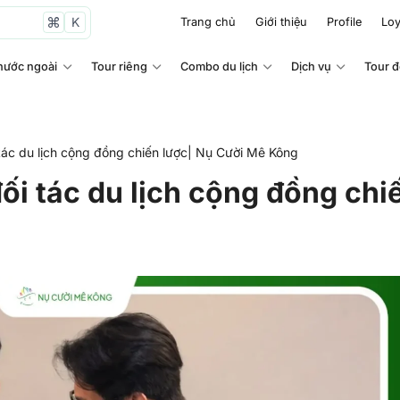
K
Trang chủ
Giới thiệu
Profile
Loy
nước ngoài
Tour riêng
Combo du lịch
Dịch vụ
Tour 
tác du lịch cộng đồng chiến lược| Nụ Cười Mê Kông
ối tác du lịch cộng đồng chi