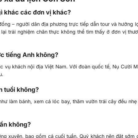
ì khác các đơn vị khác?
ồng – người dân địa phương trực tiếp dẫn tour và hưởng lợ
lại trải nghiệm chân thực không thể tìm thấy ở đơn vị thư
ợc tiếng Anh không?
 vụ khách nội địa Việt Nam. Với đoàn quốc tế, Nụ Cười 
u.
n tuổi không?
hư làm bánh, xem cá lóc bay, thăm vườn trái cây đều nhẹ
tuần không?
ờng xuyên, bao gồm cả cuối tuần. Quý khách nên đặt sớm