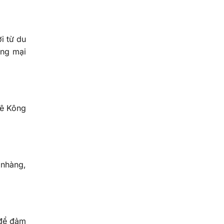
i từ du
ơng mại
Mê Kông
 nhàng,
 để đảm