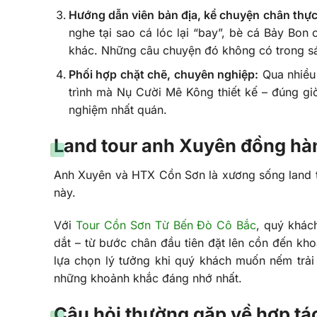
Hướng dẫn viên bản địa, kể chuyện chân thực
nghe tại sao cá lóc lại “bay”, bè cá Bảy Bon 
khác. Những câu chuyện đó không có trong sác
Phối hợp chặt chẽ, chuyên nghiệp:
Qua nhiều 
trình mà Nụ Cười Mê Kông thiết kế – đúng giờ
nghiệm nhất quán.
Land tour anh Xuyên đồng hàn
Anh Xuyên và HTX Cồn Sơn là xương sống land t
này.
Với
Tour Cồn Sơn Từ Bến Đò Cô Bắc
, quý khác
dắt – từ bước chân đầu tiên đặt lên cồn đến kh
lựa chọn lý tưởng khi quý khách muốn nếm trải
những khoảnh khắc đáng nhớ nhất.
Câu hỏi thường gặp về hợp tá