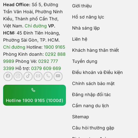
Head Office:
Số 5, Đường
Giới thiệu
Trần Văn Hoài, Phường Ninh
Hồ sơ năng lực
Kiều, Thành phố Cần Thơ,
Việt Nam
.
Chỉ đường
VP.
Nhà sáng lập
HCM:
45 Đinh Tiên Hoàng,
Liên hệ
Phường Sài Gòn, TP. HCM.
Chỉ đường
Hotline:
1900 9165
Khách hàng thân thiết
Phòng Kinh doanh:
0292 888
9989
Phòng Vé:
0292 777
Tuyển dụng
3399
Hỗ trợ:
0379 609 669
Điều khoản và Điều kiện
Chính sách bảo mật
Đăng nhập đối tác
Hotline 1900 9165 (1000đ)
Cẩm nang du lịch
Sitemap
Câu hỏi thường gặp