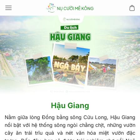
Chuyển
đến
nội
dung
Hậu Giang
Nằm giữa lòng Đồng bằng sông Cửu Long, Hậu Giang
nổi bật với hệ thống sông ngòi chằng chịt, những vườn
cây ăn trái trĩu quả và nét văn hóa miệt vườn đặc