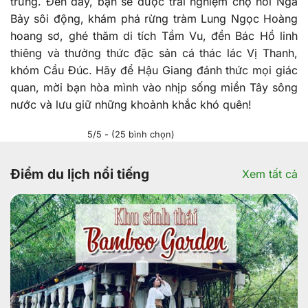
trưng. Đến đây, bạn sẽ được trải nghiệm chợ nổi Ngã
Bảy sôi động, khám phá rừng tràm Lung Ngọc Hoàng
hoang sơ, ghé thăm di tích Tầm Vu, đền Bác Hồ linh
thiêng và thưởng thức đặc sản cá thác lác Vị Thanh,
khóm Cầu Đúc. Hãy để Hậu Giang đánh thức mọi giác
quan, mời bạn hòa mình vào nhịp sống miền Tây sông
nước và lưu giữ những khoảnh khắc khó quên!
5/5 - (25 bình chọn)
Điểm du lịch nổi tiếng
Xem tất cả