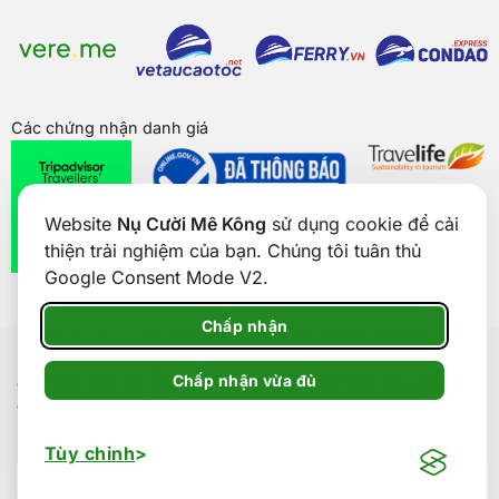
Các chứng nhận danh giá
Website
Nụ Cười Mê Kông
sử dụng cookie để cải
thiện trải nghiệm của bạn. Chúng tôi tuân thủ
Google Consent Mode V2.
Chấp nhận
Bản quyền của
Nụ Cười Mê Kông
® 2026. CÔNG TY CỔ PHẦN
THƯƠNG MẠI DU LỊCH NỤ CƯỜI MÊ KÔNG. GPDKKD: 1801511350
Chấp nhận vừa đủ
do sở KH & ĐT TP. Cần Thơ cấp ngày 24/01/2017. Số giấy phép kinh
doanh lữ hành Quốc tế: 92-018/2022/TCDL-GP LHQT. Địa chỉ: Số 5,
Đường Trần Văn Hoài, Phường Ninh Kiều, Thành phố Cần Thơ, Việt
Nam. Điện thoại: 0292 888 9989. Email: cskh@nucuoimekong.com.
Tùy chỉnh
Zalo