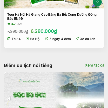
Tour Hà Nội Hà Giang Cao Bằng Ba Bể: Cung Đường Đông
Bắc 5N4Đ
★ 4.7
(32)
Giá
Giá
6.290.000
₫
7.290.000
₫
gốc
hiện
Thứ 4
Hà Nội
5 ngày 4 đêm
Xe du lịch
là:
tại
7.290.000₫.
là:
6.290.000₫.
Điểm du lịch nổi tiếng
Xem tất cả