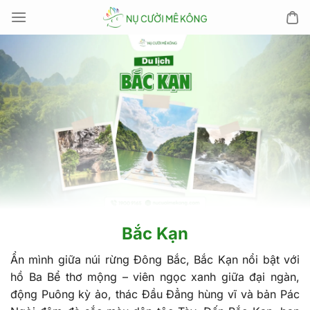
Chuyển
đến
nội
dung
Bắc Kạn
Ẩn mình giữa núi rừng Đông Bắc, Bắc Kạn nổi bật với
hồ Ba Bể thơ mộng – viên ngọc xanh giữa đại ngàn,
động Puông kỳ ảo, thác Đầu Đẳng hùng vĩ và bản Pác