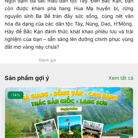
Ngòi đậm đà sắc màu dân tộc Tày. Đến Bắc Kạn, bạn
còn được khám phá hang Hua Mạ huyền bí, rừng
nguyên sinh Ba Bể tràn đầy sức sống, cùng nét văn
hóa đa dạng của các dân tộc Tày, Nùng, Dao, H’Mông.
Hãy để Bắc Kạn đánh thức khát khao phiêu lưu và trải
nghiệm của bạn – sẵn sàng lên đường chinh phục vùng
đất mơ vàng này chưa?
Đánh giá
Sản phẩm gợi ý
Xem tất cả
-14%