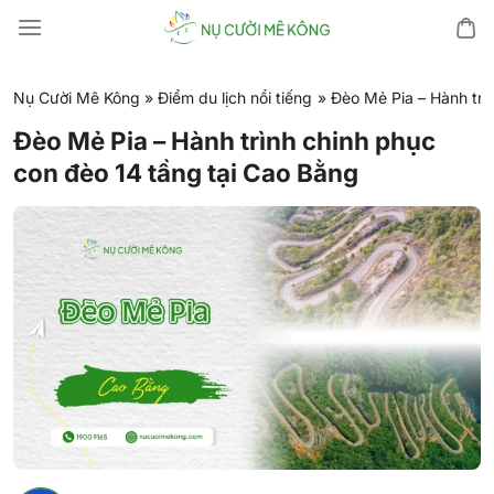
Chuyển
đến
nội
dung
Nụ Cười Mê Kông
»
Điểm du lịch nổi tiếng
»
Đèo Mẻ Pia – Hành trì
Đèo Mẻ Pia – Hành trình chinh phục
con đèo 14 tầng tại Cao Bằng