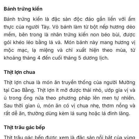
Bánh trứng kiến
Bánh trứng kiến là đặc sản độc đáo gắn liền với ẩm
thực của người Tày. Vỏ bánh làm từ bột nếp hương dẻo
mềm, bên trong là nhân trứng kiến non béo bùi, được
gói khéo léo bằng lá vả. Món bánh này mang hương vị
mộc mạc, lạ miệng và chỉ xuất hiện theo mùa, từ
khoảng tháng 4 đến cuối tháng 5 dương lịch.
Thịt lợn chua
Thịt lợn chua là món ăn truyền thống của người Mường
tại Cao Bằng. Thịt lợn ít mỡ được thái nhỏ, ướp gia vị và
ủ trong ống nứa theo phương pháp lên men tự nhiên.
Sau thời gian ủ, món ăn có vị chua nhẹ, thơm nồng và
rất dễ ăn, thường dùng kèm lá sung hoặc lá đinh lăng.
Thịt trâu gác bếp
Thịt trâu gác bếp được xem là đặc sản nổi bật của vùng