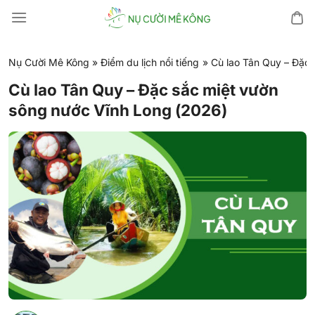
Chuyển
đến
nội
dung
Nụ Cười Mê Kông
»
Điểm du lịch nổi tiếng
»
Cù lao Tân Quy – Đặc 
Cù lao Tân Quy – Đặc sắc miệt vườn
sông nước Vĩnh Long (2026)