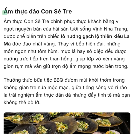
Ẩm thực đảo Con Sẻ Tre
Ẩm thực Con Sẻ Tre chinh phục thực khách bằng vị
ngọt nguyên bản của hải sản tươi sống Vịnh Nha Trang,
được chế biến trên chiếc
lò nướng gạch lộ thiên kiểu La
Mã
độc đáo nhất vùng. Thay vì bếp hiện đại, những
món ngon như tôm hùm, mực lá hay sò điệp đều được
nướng trực tiếp trên than hồng, giúp lớp vỏ xém vàng
giòn rụm mà vẫn giữ trọn độ ẩm mọng nước bên trong.
Thưởng thức bữa tiệc BBQ đượm mùi khói thơm trong
không gian tre nứa mộc mạc, giữa tiếng sóng vỗ rì rào
là trải nghiệm ẩm thực dân dã nhưng đầy tinh tế mà bạn
không thể bỏ lỡ.