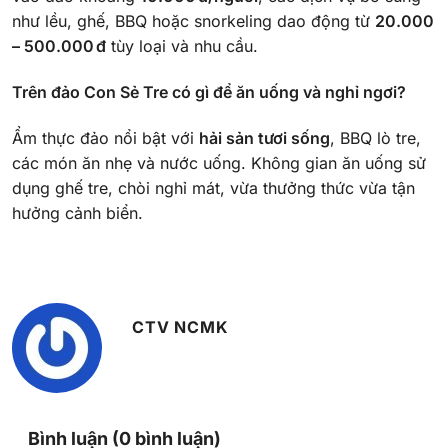
như lều, ghế, BBQ hoặc snorkeling dao động từ
20.000
– 500.000 đ
tùy loại và nhu cầu.
Trên đảo Con Sẻ Tre có gì để ăn uống và nghỉ ngơi?
Ẩm thực đảo nổi bật với
hải sản tươi sống
, BBQ lò tre,
các món ăn nhẹ và nước uống. Không gian ăn uống sử
dụng ghế tre, chòi nghỉ mát, vừa thưởng thức vừa tận
hưởng cảnh biển.
CTV NCMK
Bình luận (0 bình luận)