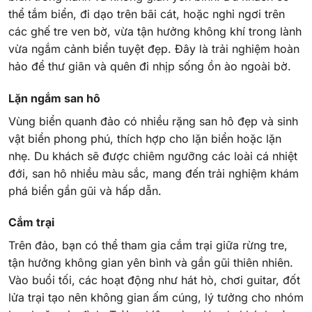
thể tắm biển, đi dạo trên bãi cát, hoặc nghỉ ngơi trên
các ghế tre ven bờ, vừa tận hưởng không khí trong lành
vừa ngắm cảnh biển tuyệt đẹp. Đây là trải nghiệm hoàn
hảo để thư giãn và quên đi nhịp sống ồn ào ngoài bờ.
Lặn ngắm san hô
Vùng biển quanh đảo có nhiều rặng san hô đẹp và sinh
vật biển phong phú, thích hợp cho lặn biển hoặc lặn
nhẹ. Du khách sẽ được chiêm ngưỡng các loài cá nhiệt
đới, san hô nhiều màu sắc, mang đến trải nghiệm khám
phá biển gần gũi và hấp dẫn.
Cắm trại
Trên đảo, bạn có thể tham gia cắm trại giữa rừng tre,
tận hưởng không gian yên bình và gần gũi thiên nhiên.
Vào buổi tối, các hoạt động như hát hò, chơi guitar, đốt
lửa trại tạo nên không gian ấm cúng, lý tưởng cho nhóm