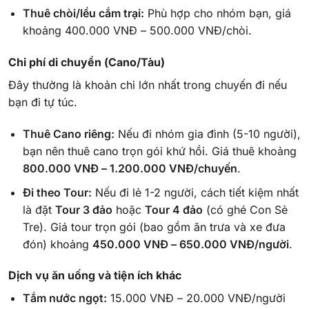
Thuê chòi/lều cắm trại:
Phù hợp cho nhóm bạn, giá
khoảng 400.000 VNĐ – 500.000 VNĐ/chòi.
Chi phí di chuyển (Cano/Tàu)
Đây thường là khoản chi lớn nhất trong chuyến đi nếu
bạn đi tự túc.
Thuê Cano riêng:
Nếu đi nhóm gia đình (5-10 người),
bạn nên thuê cano trọn gói khứ hồi. Giá thuê khoảng
800.000 VNĐ – 1.200.000 VNĐ/chuyến
.
Đi theo Tour:
Nếu đi lẻ 1-2 người, cách tiết kiệm nhất
là đặt
Tour 3 đảo
hoặc
Tour 4 đảo
(có ghé Con Sẻ
Tre). Giá tour trọn gói (bao gồm ăn trưa và xe đưa
đón) khoảng
450.000 VNĐ – 650.000 VNĐ/người
.
Dịch vụ ăn uống và tiện ích khác
Tắm nước ngọt:
15.000 VNĐ – 20.000 VNĐ/người