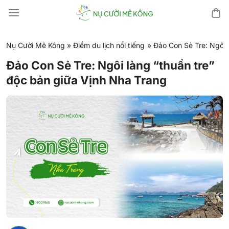
Chuyển
đến
nội
dung
Nụ Cười Mê Kông
»
Điểm du lịch nổi tiếng
»
Đảo Con Sẻ Tre: Ngôi 
Đảo Con Sẻ Tre: Ngôi làng “thuần tre”
độc bản giữa Vịnh Nha Trang