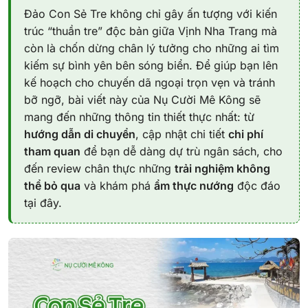
Đảo Con Sẻ Tre không chỉ gây ấn tượng với kiến
trúc “thuần tre” độc bản giữa Vịnh Nha Trang mà
còn là chốn dừng chân lý tưởng cho những ai tìm
kiếm sự bình yên bên sóng biển. Để giúp bạn lên
kế hoạch cho chuyến dã ngoại trọn vẹn và tránh
bỡ ngỡ, bài viết này của Nụ Cười Mê Kông sẽ
mang đến những thông tin thiết thực nhất: từ
hướng dẫn di chuyển
, cập nhật chi tiết
chi phí
tham quan
để bạn dễ dàng dự trù ngân sách, cho
đến review chân thực những
trải nghiệm không
thể bỏ qua
và khám phá
ẩm thực nướng
độc đáo
tại đây.