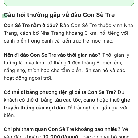
Câu hỏi thường gặp về đảo Con Sẻ Tre
Con Sẻ Tre nằm ở đâu?
Đảo Con Sẻ Tre thuộc vịnh Nha
Trang, cách bờ Nha Trang khoảng 3 km, nổi tiếng với
cảnh biển trong xanh và kiến trúc tre mộc mạc.
Nên đi đảo Con Sẻ Tre vào thời gian nào?
Thời gian lý
tưởng là mùa khô, từ tháng 1 đến tháng 8, biển êm,
nắng nhẹ, thích hợp cho tắm biển, lặn san hô và các
hoạt động ngoài trời.
Có thể đi bằng phương tiện gì để ra Con Sẻ Tre?
Du
khách có thể đi bằng
tàu cao tốc, cano
hoặc thuê
ghe
truyền thống của ngư dân
để trải nghiệm gần gũi với
biển.
Chi phí tham quan Con Sẻ Tre khoảng bao nhiêu?
Vé
vào đảo khoảng
10.000 đ/người
, các dịch vụ bổ sung