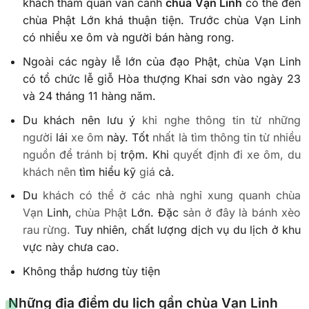
khách tham quan vãn cảnh
chùa Vạn Linh
có thể đến
chùa Phật Lớn khá thuận tiện. Trước chùa Vạn Linh
có nhiều xe ôm và người bán hàng rong.
Ngoài các ngày lễ lớn của đạo Phật, chùa Vạn Linh
có tổ chức lễ giỗ Hòa thượng Khai sơn vào ngày 23
và 24 tháng 11 hàng năm.
Du khách nên lưu ý
khi nghe thông tin từ những
người
lái
xe ôm
này. Tốt
nhất là tìm thông tin từ nhiều
nguồn để tránh bị
trộm. Khi
quyết định đi xe ôm, du
khách nên
tìm hiểu kỹ
giá
cả.
Du
khách có thể ở các nhà nghỉ xung quanh chùa
Vạn
Linh,
chùa Phật
Lớn. Đặc
sản ở đây là bánh xèo
rau rừng.
Tuy nhiên, chất lượng dịch vụ du lịch ở khu
vực này chưa cao.
Không thắp hương tùy tiện
Những địa điểm du lịch gần chùa Vạn Linh