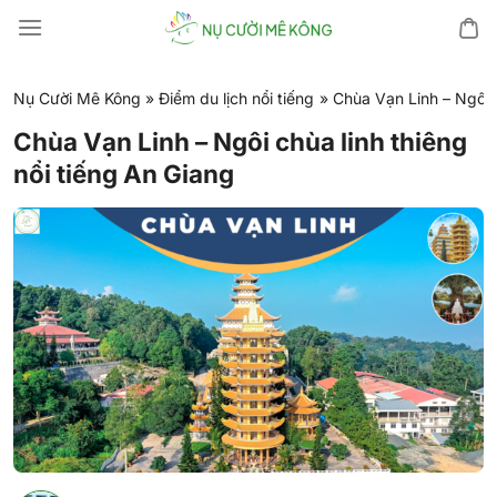
Chuyển
đến
nội
dung
Nụ Cười Mê Kông
»
Điểm du lịch nổi tiếng
»
Chùa Vạn Linh – Ngôi c
Chùa Vạn Linh – Ngôi chùa linh thiêng
nổi tiếng An Giang