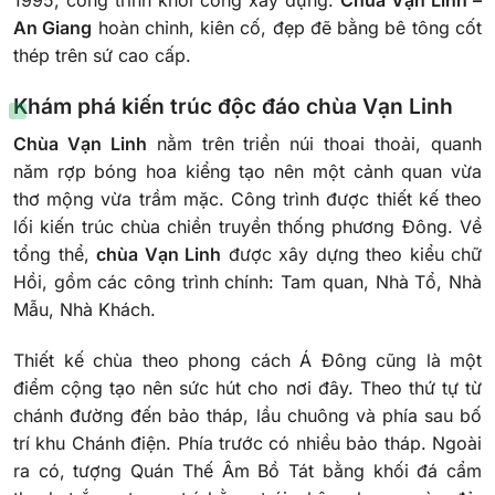
1995, công trình khởi công xây dựng.
Chùa Vạn Linh –
An Giang
hoàn chỉnh, kiên cố, đẹp đẽ bằng bê tông cốt
thép trên sứ cao cấp.
Khám phá kiến trúc độc đáo chùa Vạn Linh
Chùa Vạn Linh
nằm trên triền núi thoai thoải, quanh
năm rợp bóng hoa kiểng tạo nên một cảnh quan vừa
thơ mộng vừa trầm mặc. Công trình được thiết kế theo
lối kiến ​​trúc chùa chiền truyền thống phương Đông. Về
tổng thể,
chùa Vạn Linh
được xây dựng theo kiểu chữ
Hồi, gồm các công trình chính: Tam quan, Nhà Tổ, Nhà
Mẫu, Nhà Khách.
Thiết kế chùa theo phong cách Á Đông cũng là một
điểm cộng tạo nên sức hút cho nơi đây. Theo thứ tự từ
chánh đường đến bảo tháp, lầu chuông và phía sau bố
trí khu Chánh điện. Phía trước có nhiều bảo tháp. Ngoài
ra có, tượng Quán Thế Âm Bồ Tát bằng khối đá cẩm