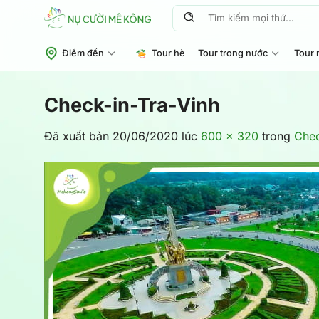
Chuyển
Tìm
đến
kiếm:
nội
Điểm đến
Tour hè
Tour trong nước
Tour 
dung
Check-in-Tra-Vinh
Đã xuất bản
20/06/2020
lúc
600 × 320
trong
Chec