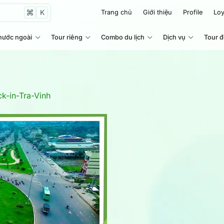
K
Trang chủ
Giới thiệu
Profile
Loy
nước ngoài
Tour riêng
Combo du lịch
Dịch vụ
Tour 
k-in-Tra-Vinh