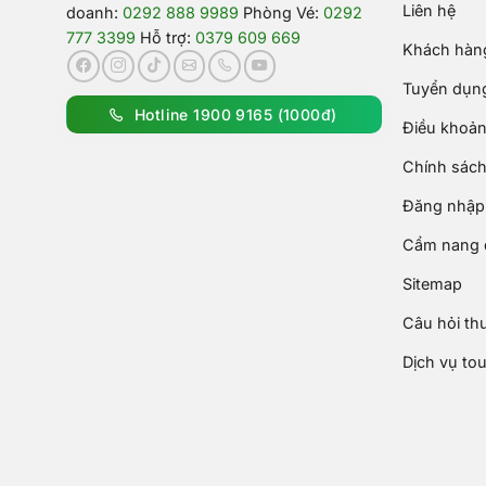
Liên hệ
doanh:
0292 888 9989
Phòng Vé:
0292
777 3399
Hỗ trợ:
0379 609 669
Khách hàng
Tuyển dụn
Hotline 1900 9165 (1000đ)
Điều khoản
Chính sách
Đăng nhập 
Cẩm nang d
Sitemap
Câu hỏi th
Dịch vụ to