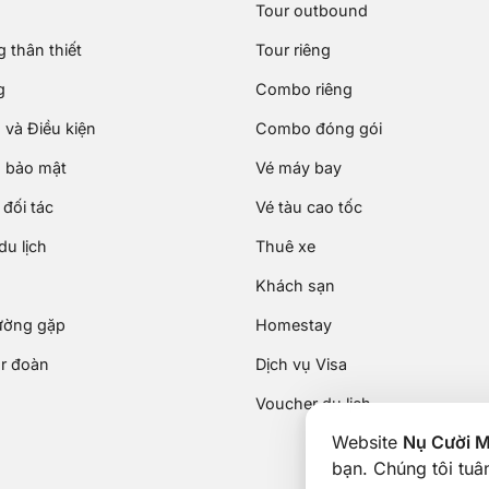
Tour outbound
 thân thiết
Tour riêng
g
Combo riêng
 và Điều kiện
Combo đóng gói
 bảo mật
Vé máy bay
đối tác
Vé tàu cao tốc
u lịch
Thuê xe
Khách sạn
ường gặp
Homestay
ur đoàn
Dịch vụ Visa
Voucher du lịch
Website
Nụ Cười 
bạn. Chúng tôi tu