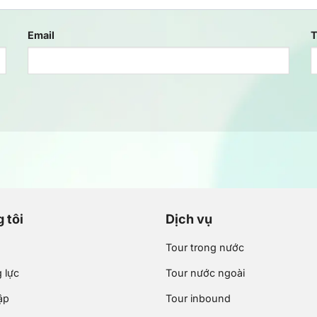
Email
T
 tôi
Dịch vụ
Tour trong nước
 lực
Tour nước ngoài
ập
Tour inbound