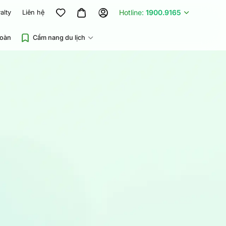
Hotline:
1900.9165
alty
Liên hệ
đoàn
Cẩm nang du lịch