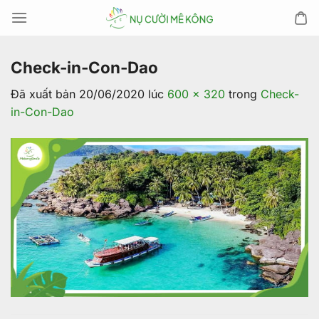
Chuyển
đến
nội
dung
Check-in-Con-Dao
Đã xuất bản
20/06/2020
lúc
600 × 320
trong
Check-
in-Con-Dao