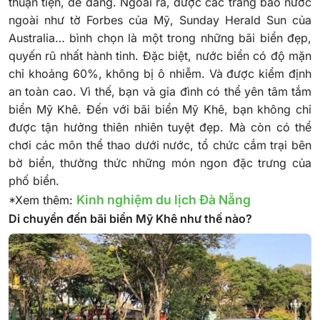
thuận tiện, dễ dàng. Ngoài ra, được các trang báo nước
ngoài như tờ Forbes của Mỹ, Sunday Herald Sun của
Australia… bình chọn là một trong những bãi biển đẹp,
quyến rũ nhất hành tinh.
Đặc biệt, nước biển có độ mặn
chỉ khoảng 60%, không bị ô nhiễm. Và được kiểm định
an toàn cao. Vì thế, bạn và gia đình có thể yên tâm tắm
biển Mỹ Khê. Đến với bãi biển Mỹ Khê, bạn không chỉ
được tận hưởng thiên nhiên tuyệt đẹp. Mà còn có thể
chơi các môn thể thao dưới nước, tổ chức cắm trại bên
bờ biển, thưởng thức những món ngon đặc trưng của
phố biển.
Kinh nghiệm du lịch Đà Nẵng
*Xem thêm:
Di chuyển đến bãi biển Mỹ Khê như thế nào?