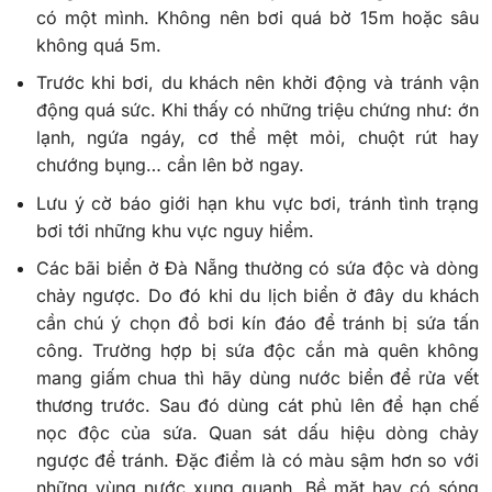
có một mình. Không nên bơi quá bờ 15m hoặc sâu
không quá 5m.
Trước khi bơi, du khách nên khởi động và tránh vận
động quá sức. Khi thấy có những triệu chứng như: ớn
lạnh, ngứa ngáy, cơ thể mệt mỏi, chuột rút hay
chướng bụng… cần lên bờ ngay.
Lưu ý cờ báo giới hạn khu vực bơi, tránh tình trạng
bơi tới những khu vực nguy hiểm.
Các bãi biển ở Đà Nẵng thường có sứa độc và dòng
chảy ngược. Do đó khi du lịch biển ở đây du khách
cần chú ý chọn đồ bơi kín đáo để tránh bị sứa tấn
công. Trường hợp bị sứa độc cắn mà quên không
mang giấm chua thì hãy dùng nước biển để rửa vết
thương trước. Sau đó dùng cát phủ lên để hạn chế
nọc độc của sứa. Quan sát dấu hiệu dòng chảy
ngược để tránh. Đặc điểm là có màu sậm hơn so với
những vùng nước xung quanh. Bề mặt hay có sóng