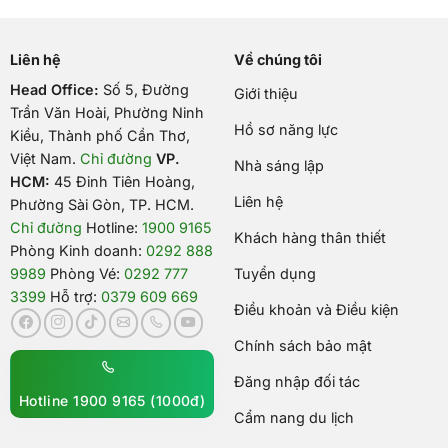
Liên hệ
Về chúng tôi
Head Office:
Số 5, Đường
Giới thiệu
Trần Văn Hoài, Phường Ninh
Hồ sơ năng lực
Kiều, Thành phố Cần Thơ,
Việt Nam
.
Chỉ đường
VP.
Nhà sáng lập
HCM:
45 Đinh Tiên Hoàng,
Liên hệ
Phường Sài Gòn, TP. HCM.
Chỉ đường
Hotline:
1900 9165
Khách hàng thân thiết
Phòng Kinh doanh:
0292 888
9989
Phòng Vé:
0292 777
Tuyển dụng
3399
Hỗ trợ:
0379 609 669
Điều khoản và Điều kiện
Chính sách bảo mật
Đăng nhập đối tác
Hotline 1900 9165 (1000đ)
Cẩm nang du lịch