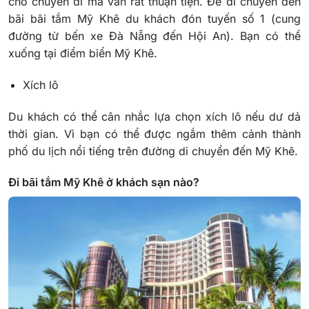
cho chuyến đi mà vẫn rất thuận tiện. Để di chuyển đến
bãi bãi tắm Mỹ Khê du khách đón tuyến số 1 (cung
đường từ bến xe Đà Nẵng đến Hội An). Bạn có thể
xuống tại điểm biển Mỹ Khê.
Xích lô
Du khách có thể cân nhắc lựa chọn xích lô nếu dư dả
thời gian. Vì bạn có thể được ngắm thêm cảnh thành
phố du lịch nổi tiếng trên đường di chuyển đến Mỹ Khê.
Đi bãi tắm Mỹ Khê ở khách sạn nào?