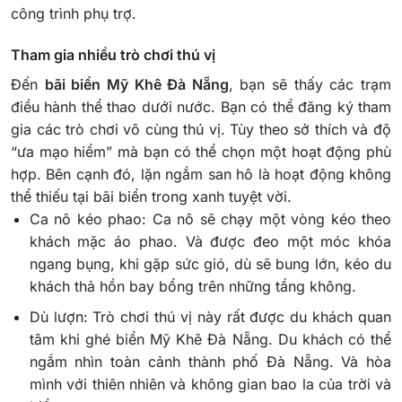
công trình phụ trợ.
Tham gia nhiều trò chơi thú vị
Đến
bãi biển Mỹ Khê Đà Nẵng
, bạn sẽ thấy các trạm
điều hành thể thao dưới nước. Bạn có thể đăng ký tham
gia các trò chơi vô cùng thú vị. Tùy theo sở thích và độ
“ưa mạo hiểm” mà bạn có thể chọn một hoạt động phù
hợp. Bên cạnh đó, lặn ngắm san hô là hoạt động không
thể thiếu tại bãi biển trong xanh tuyệt vời.
Ca nô kéo phao: Ca nô sẽ chạy một vòng kéo theo
khách mặc áo phao. Và được đeo một móc khóa
ngang bụng, khi gặp sức gió, dù sẽ bung lớn, kéo du
khách thả hồn bay bổng trên những tầng không.
Dù lượn: Trò chơi thú vị này rất được du khách quan
tâm khi ghé biển Mỹ Khê Đà Nẵng. Du khách có thể
ngắm nhìn toàn cảnh thành phố Đà Nẵng. Và hòa
mình với thiên nhiên và không gian bao la của trời và