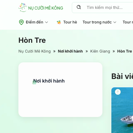
Chuyển
Tìm
đến
kiếm:
nội
Điểm đến
Tour hè
Tour trong nước
Tour 
dung
Hòn Tre
»
»
»
Nụ Cười Mê Kông
Nơi khởi hành
Kiên Giang
Hòn Tre
Bài v
Nơi khởi hành