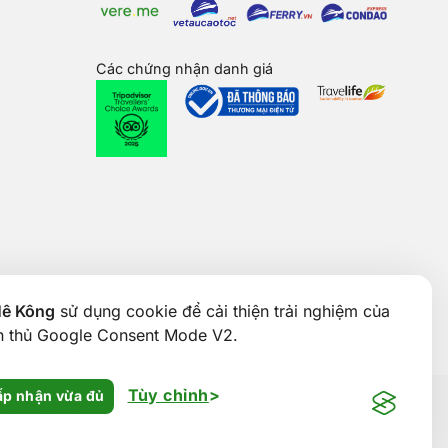
Các chứng nhận danh giá
Mê Kông
sử dụng cookie để cải thiện trải nghiệm của
ân thủ Google Consent Mode V2.
Tùy chỉnh
p nhận vừa đủ
& ĐT TP. Cần Thơ cấp ngày 24/01/2017. Số giấy phép kinh
 Thơ, Việt Nam. Điện thoại: 0292 888 9989. Email: