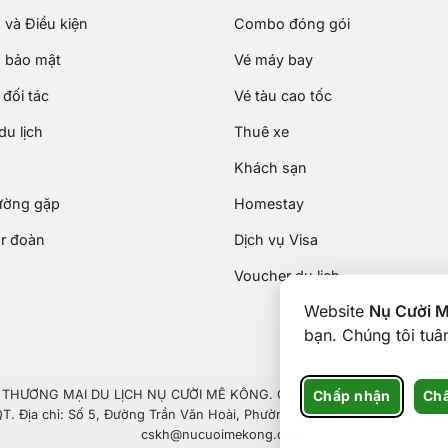
 và Điều kiện
Combo đóng gói
 bảo mật
Vé máy bay
đối tác
Vé tàu cao tốc
u lịch
Thuê xe
Khách sạn
ường gặp
Homestay
ur đoàn
Dịch vụ Visa
Voucher du lịch
Website
Nụ Cười 
bạn. Chúng tôi tu
Chấp nhận
Chấ
HƯƠNG MẠI DU LỊCH NỤ CƯỜI MÊ KÔNG. GPDKKD: 1801511350 do sở KH 
 Địa chỉ: Số 5, Đường Trần Văn Hoài, Phường Ninh Kiều, Thành phố Cần
cskh@nucuoimekong.com.