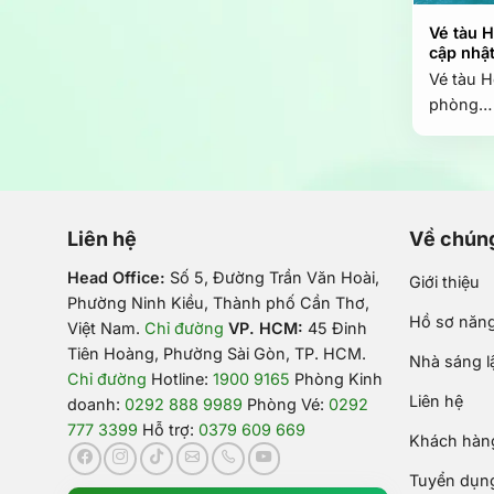
Vé tàu 
cập nhậ
Vé tàu H
phòng…
Liên hệ
Về chúng
Head Office:
Số 5, Đường Trần Văn Hoài,
Giới thiệu
Phường Ninh Kiều, Thành phố Cần Thơ,
Hồ sơ năng
Việt Nam
.
Chỉ đường
VP. HCM:
45 Đinh
Tiên Hoàng, Phường Sài Gòn, TP. HCM.
Nhà sáng l
Chỉ đường
Hotline:
1900 9165
Phòng Kinh
Liên hệ
doanh:
0292 888 9989
Phòng Vé:
0292
777 3399
Hỗ trợ:
0379 609 669
Khách hàng
Tuyển dụn