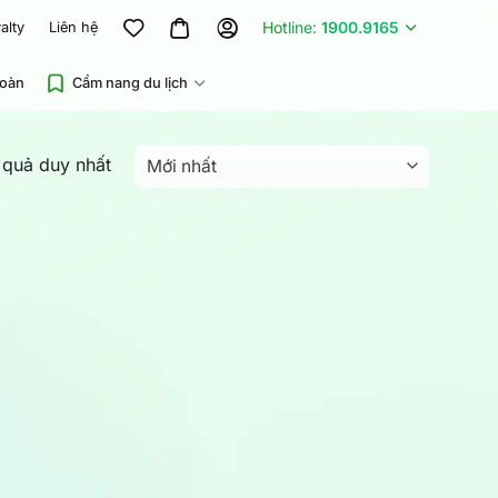
Hotline:
1900.9165
alty
Liên hệ
đoàn
Cẩm nang du lịch
t quả duy nhất