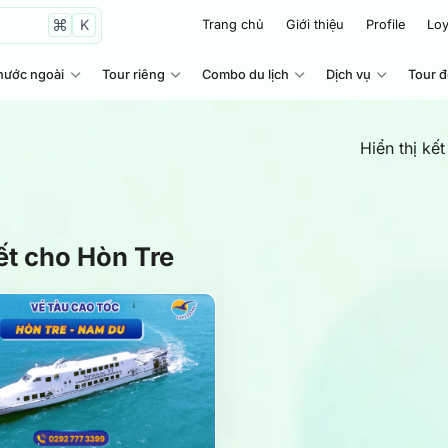
K
Trang chủ
Giới thiệu
Profile
Loy
nước ngoài
Tour riêng
Combo du lịch
Dịch vụ
Tour 
Hiển thị kế
iết cho Hòn Tre