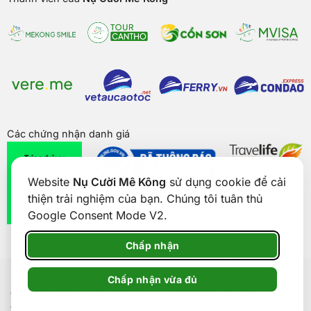
Các chứng nhận danh giá
Website
Nụ Cười Mê Kông
sử dụng cookie để cải
thiện trải nghiệm của bạn. Chúng tôi tuân thủ
Google Consent Mode V2.
Chấp nhận
Bản quyền của
Nụ Cười Mê Kông
® 2026. CÔNG TY CỔ PHẦN
Chấp nhận vừa đủ
THƯƠNG MẠI DU LỊCH NỤ CƯỜI MÊ KÔNG. GPDKKD: 1801511350
do sở KH & ĐT TP. Cần Thơ cấp ngày 24/01/2017. Số giấy phép kinh
doanh lữ hành Quốc tế: 92-018/2022/TCDL-GP LHQT. Địa chỉ: Số 5,