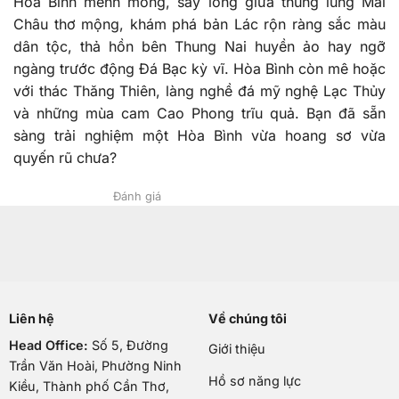
Hòa Bình mênh mông, say lòng giữa thung lũng Mai
Châu thơ mộng, khám phá bản Lác rộn ràng sắc màu
dân tộc, thả hồn bên Thung Nai huyền ảo hay ngỡ
ngàng trước động Đá Bạc kỳ vĩ. Hòa Bình còn mê hoặc
với thác Thăng Thiên, làng nghề đá mỹ nghệ Lạc Thủy
và những mùa cam Cao Phong trĩu quả. Bạn đã sẵn
sàng trải nghiệm một Hòa Bình vừa hoang sơ vừa
quyến rũ chưa?
Đánh giá
Liên hệ
Về chúng tôi
Head Office:
Số 5, Đường
Giới thiệu
Trần Văn Hoài, Phường Ninh
Hồ sơ năng lực
Kiều, Thành phố Cần Thơ,