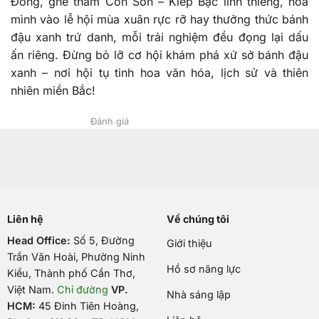
Đông, ghé thăm Côn Sơn – Kiếp Bạc linh thiêng, hòa
mình vào lễ hội mùa xuân rực rỡ hay thưởng thức bánh
đậu xanh trứ danh, mỗi trải nghiệm đều đọng lại dấu
ấn riêng. Đừng bỏ lỡ cơ hội khám phá xứ sở bánh đậu
xanh – nơi hội tụ tinh hoa văn hóa, lịch sử và thiên
nhiên miền Bắc!
Đánh giá
Liên hệ
Về chúng tôi
Head Office:
Số 5, Đường
Giới thiệu
Trần Văn Hoài, Phường Ninh
Hồ sơ năng lực
Kiều, Thành phố Cần Thơ,
Việt Nam
.
Chỉ đường
VP.
Nhà sáng lập
HCM:
45 Đinh Tiên Hoàng,